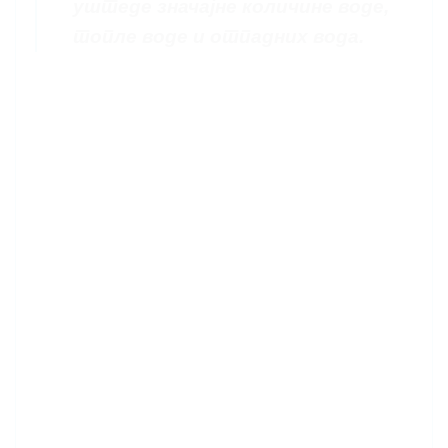
уштеде значајне количине воде,
топле воде и отпадних вода.