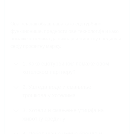
Овај чланак објашњава како ецотурбино
функционише, предности ове технологије и како
помаже хотелима да очувају и животну средину и
своју профитну маржу.
1. Како ецотурбино® помаже овом
хотелском партнеру?
2. Уштеда воде и смањење
трошкова у хотелима
3. Хотели и смањење утицаја на
животну средину
4. Побољшање имиџа бренда и