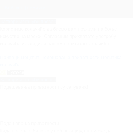
Вебсхоп | немачки
Затвори искачући прозор
Користимо колачиће да бисмо вам пружили најбоље
искуство на мрежи. Сагласним прихватате употребу
колачића у складу са нашом политиком колачића.
Приваци Цоцкпит
Подешавања приватности
Политика
колачића
ОК
Руфусе
Затвори искачући прозор
Подешавања приватности су сачувана!
Подешавања приватности
Када посетите било коју веб локацију, она може да