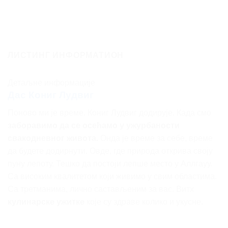
ЛИСТИНГ ИНФОРМАТИОН
Детаљне информације
Дас Кониг Лудвиг
Поново ми је време. Кониг Лудвиг додирује. Када смо
заборавимо да се осећамо у ужурбаности
свакодневног живота.
Онда је време за себе, време
да будете додирнути. Овде, где природа открива своју
пуну лепоту. Тешко да постоји лепше место у Аллгауу.
Са високим квалитетом који живимо у свим областима.
Са третманима, лично састављеним за вас. Витх
кулинарске ужитке
које су здраве колико и укусне.