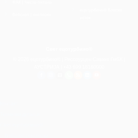
ФАК | Често питана
ецотурбино® Блиски
Вебсхоп | енглески
исток
Свет ецотурбино®
© 2026 ецотурбино® | Рессоурцен Савинг ГмбХ |
АУСТРИЈА |
+43 699 18180000
Контакт
Технички детаљи
Свет ецотурбино®
Вебсхоп | енглески