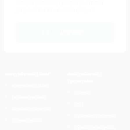
потпуно уживање у туширању + активан
допринос заштити животне средине!
3, 2, 1 ... И КРЕНИ!
ецотурбино® | свет
ецотурбино® |
директним
ецотурбино® Мапс
Контакт
Технички детаљи
ГТЦ
Калкулатор штедње
Приватност података
Студије случаја
Правно обавештење