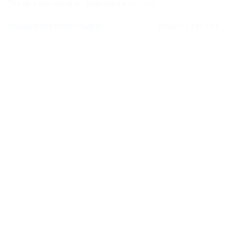
This entry was posted in . Bookmark the
permalink
.
Фацхклиник Кониг Лудвиг
ИЊОИ Граз Ост