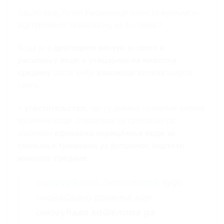
Зашто овај Хотел Референце користи економску
ецотурбино® технологију из Аустрије?
Вода је а
драгоцени ресурс и свест о
расипању воде и утицајима на животну
средину
расте међу
власници хотела
широм
света.
У
угоститељство
, где су дневно потребне велике
количине воде, оператери се суочавају са
изазовом
ефикасно коришћење воде за
смањење трошкова уз допринос заштити
животне средине.
ецотурбино® технологија
нуди
иновативно решење које
омогућава хотелима да