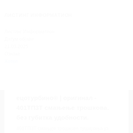
ЛИСТИНГ ИНФОРМАТИОН
Листинг Информатион
Датум објаве
21.03.2025
Ознаке
Хотел
ецотурбино® | оригинал -
401ТП3Т смањење трошкова.
без губитка удобности.
401ТП3Т смањује трошкове туширања уз