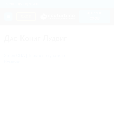
Прескочи
💧 УШТЕДА. ОДРЖИВО.
на
🌍 КВАЛИТЕТ + ПОВЕРЕЊЕ + ГАРАНЦИЈА | У УПОТРЕБИ ШИРОМ
ХОРРОР
СВЕТА
садржај
СХОП
СХОВ
Дас Кониг Лудвиг
Хотел
СПА | Термално купатило
Немачка