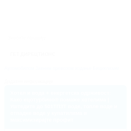
ГЕТ ДИРЕЦТИОНС
Аутомобилом
Јавним превозом
ходање
Бициклизам
Додатне информације
Хотел и вода + енергетска одрживост:
Како ецотурбино® помаже хотелима |
Уштедите до 501ТП3Т воде, топле воде и
отпадне воде у купатилима и
максимизирајте профит