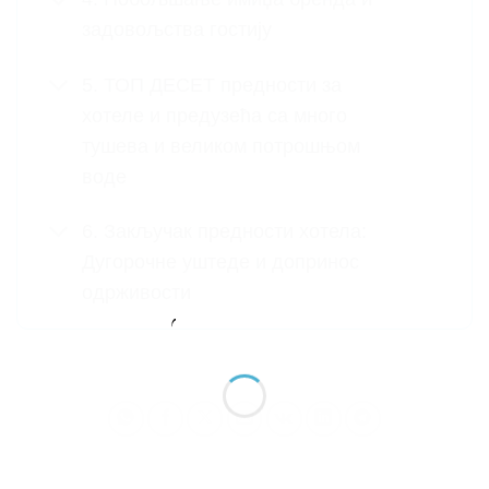
задовољства гостију
5. ТОП ДЕСЕТ предности за
хотеле и предузећа са много
тушева и великом потрошњом
воде
6. Закључак предности хотела:
Дугорочне уштеде и допринос
одрживости