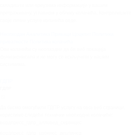
складишти или преузима информације у вашем
претраживачу, углавном у облику колачића. Контролишите
своје личне услуге колачића овде.
Неопходан
Аналитика
Приваци Цоцкпит
Политика
приватности
Политика колачића
Ови колачићи су неопходни да би веб локација
функционисала и не могу се искључити у нашим
системима.
ГДПР
ГДПР
Да бисмо омогућили ГДПР услугу на овој веб страници,
користимо следеће технички неопходне колачиће:
вордпресс_гдпр_алловед_сервицес
вордпресс_гдпр_цоокиес_децлинед