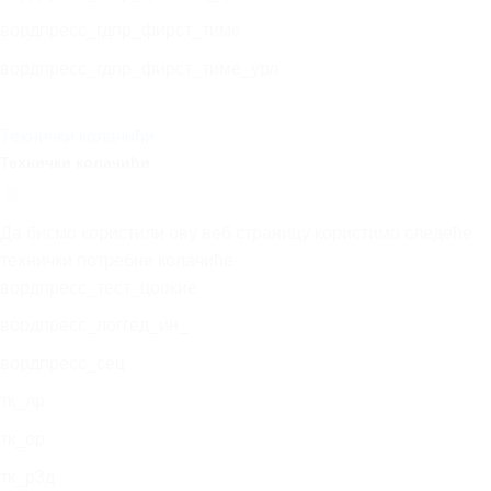
вордпресс_гдпр_фирст_тиме
вордпресс_гдпр_фирст_тиме_урл
Технички колачићи
Технички колачићи
Да бисмо користили ову веб страницу користимо следеће
технички потребне колачиће
вордпресс_тест_цоокие
вордпресс_логгед_ин_
вордпресс_сец
тк_лр
тк_ор
тк_р3д