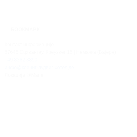
БООКМАРК
Контакт информације
87645 Сцхвангау, Креузвег 15 | Немачка (Бајерн)
+49 8362 8890
инфо@коениг-лудвиг-хотел.де
Локација @Мапе