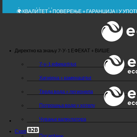
✚ МЕДИЦИНСКИ ИЗРИЧИТО ПРЕПОРУЧЕНО
💧 УШТЕДА. ОДРЖИВО.
🌍 КВАЛИТЕТ + ПОВЕРЕЊЕ + ГАРАНЦИЈА | У УП
Директно ка знању
7-У-1 ЕФЕКАТ + ВИШЕ
7-у-1 ефекат
Хигијена + каменац
Тврда вода + легионела
Потрошња воде у хотелу
Чување калкулатора
Схоп
Посао