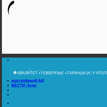
🔆 МАКСИМАЛНА САНИТАРНА ХИГИЈЕНА
✚ МЕДИЦИНСКИ ИЗРИЧИТО ПРЕПОРУЧЕНО
💧 УШТЕДА. ОДРЖИВО.
🌍 КВАЛИТЕТ + ПОВЕРЕЊЕ + ГАРАНЦИЈА | У УП
ецотурбино® АИ
ВЕСТИ | Блог
🔆 МАКСИМАЛНА САНИТАРНА ХИГИЈЕНА