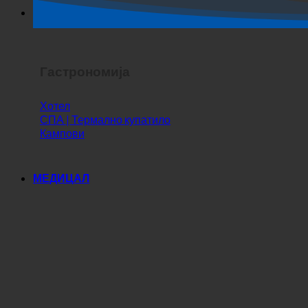
Хоррор Схов
Гастрономија
Хотел
СПА | Термално купатило
Кампови
МЕДИЦАЛ