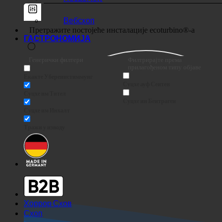
Вебсхоп
ГАСТРОНОМИЈА
Генерички филтери
Филтрирајте према
прилагођеном типу објаве
Екакте Убереинстиммунг
Суцхе ауф Сеитен
Суцхе им Тител
Суцхе ин Беитраген
Суцхе им Инхалт
Тражи у изводу
Хоррор Схов
Схоп