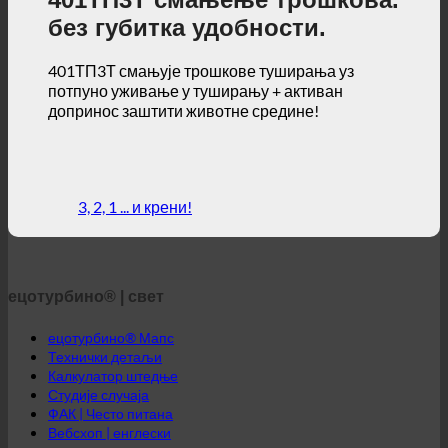
401ТП3Т смањење трошкова.
без губитка удобности.
401ТП3Т смањује трошкове туширања уз
потпуно уживање у туширању + активан
допринос заштити животне средине!
3, 2, 1 ... и крени!
ецотурбино® | свет
ецотурбино® Мапс
Технички детаљи
Калкулатор штедње
Студије случаја
ФАК | Често питана
Вебсхоп | енглески