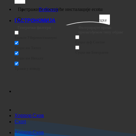
Вебсхоп
Суцхе
ГАСТРОНОМИЈА
Генерички филтери
Филтрирајте према
прилагођеном типу објаве
Екакте Убереинстиммунг
Суцхе ауф Сеитен
Суцхе им Тител
Суцхе ин Беитраген
Суцхе им Инхалт
Тражи у изводу
Хоррор Схов
Схоп