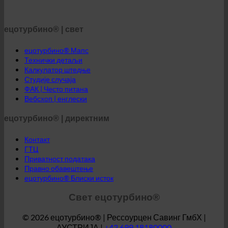
ецотурбино® | свет
ецотурбино® Мапс
Технички детаљи
Калкулатор штедње
Студије случаја
ФАК | Често питана
Вебсхоп | енглески
ецотурбино® | директним
Контакт
ГТЦ
Приватност података
Правно обавештење
ецотурбино® Блиски исток
Свет ецотурбино®
© 2026 ецотурбино® | Рессоурцен Савинг ГмбХ |