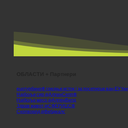
ОБЛАСТИ + Партнери
ецотурбино® средњи исток | за посетиоце ван ЕУ
Најбољи сир @АлпенСепп®
Најбоље месо @АлпенВилд
Здрав живот @СФЕРИЦС®
Схопворлд @Вебдеалс