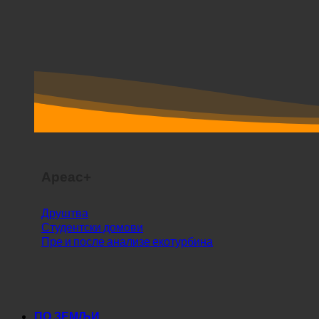
Ареас+
Друштва
Студентски домови
Пре и после анализе екотурбина