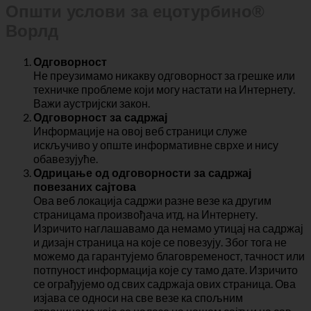
Општи услови за ецотурбино®
Ворлд
Одговорност
Не преузимамо никакву одговорност за грешке или
техничке проблеме који могу настати на Интернету.
Важи аустријски закон.
Одговорност за садржај
Информације на овој веб страници служе
искључиво у опште информативне сврхе и нису
обавезујуће.
Одрицање од одговорности за садржај
повезаних сајтова
Ова веб локација садржи разне везе ка другим
страницама произвођача итд. на Интернету.
Изричито наглашавамо да немамо утицај на садржај
и дизајн страница на које се повезују. Због тога не
можемо да гарантујемо благовременост, тачност или
потпуност информација које су тамо дате. Изричито
се ограђујемо од свих садржаја ових страница. Ова
изјава се односи на све везе ка спољним