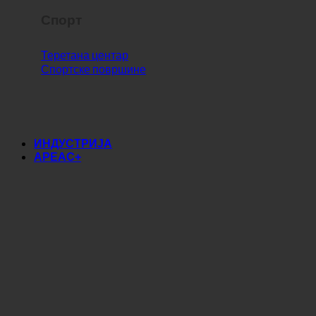
Спорт
Теретана центар
Спортске површине
ИНДУСТРИЈА
АРЕАС+