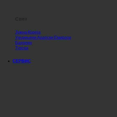
Свет
Јужна Кореја
Уједињени Арапски Емирати
Бахреин
Турска
СЕРВИС