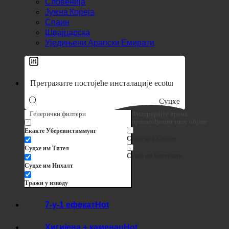
Словенија
Јужна Кореја
Спаин
Швајцарска
Уједињени Арапски Емирати
Суцхе
Генерички филтери
Филтрирајте према
прилагођеном типу објаве
Екакте Убереинстиммунг
Суцхе ауф Сеитен
Суцхе им Тител
Суцхе ин Беитраген
Суцхе им Инхалт
Тражи у изводу
7-у-1 ефекат