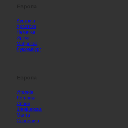
Европа
Аустрија
Хрватска
Немачка
Ирска
Мађарска
Луксембург
Европа
Италија
Летонија
Спаин
Швајцарска
Малта
Словенија