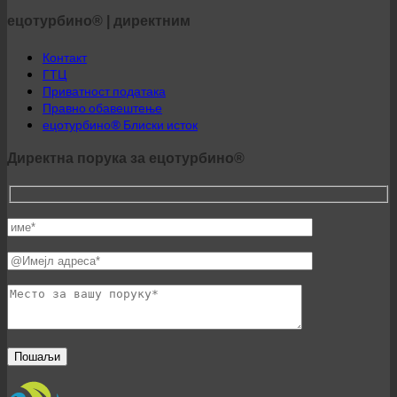
ецотурбино® | директним
Контакт
ГТЦ
Приватност података
Правно обавештење
ецотурбино® Блиски исток
Директна порука за ецотурбино®