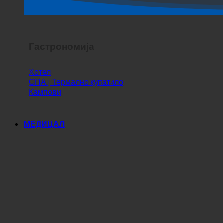
Хоррор Схов
Гастрономија
Хотел
СПА | Термално купатило
Кампови
МЕДИЦАЛ