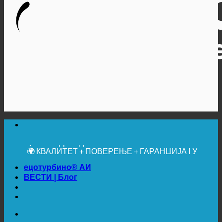
🔆 МАКСИМАЛНА САНИТАРНА ХИГИЈЕНА
✚ МЕДИЦИНСКИ ИЗРИЧИТО ПРЕПОРУЧЕНО
💧 УШТЕДА. ОДРЖИВО.
🌍 КВАЛИТЕТ + ПОВЕРЕЊЕ + ГАРАНЦИЈА | У
УПОТРЕБИ ШИРОМ СВЕТА
ецотурбино® АИ
ВЕСТИ | Блог
🔆 МАКСИМАЛНА САНИТАРНА ХИГИЈЕНА