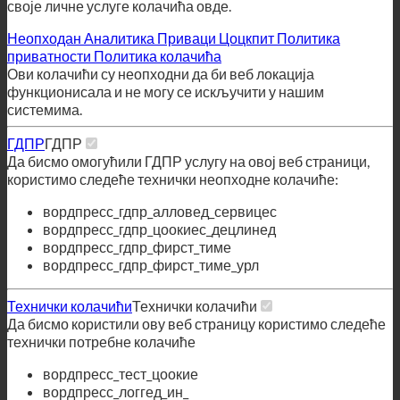
своје личне услуге колачића овде.
Неопходан
Аналитика
Приваци Цоцкпит
Политика
приватности
Политика колачића
Ови колачићи су неопходни да би веб локација
функционисала и не могу се искључити у нашим
системима.
ГДПР
ГДПР
Да бисмо омогућили ГДПР услугу на овој веб страници,
користимо следеће технички неопходне колачиће:
вордпресс_гдпр_алловед_сервицес
вордпресс_гдпр_цоокиес_децлинед
вордпресс_гдпр_фирст_тиме
вордпресс_гдпр_фирст_тиме_урл
Технички колачићи
Технички колачићи
Да бисмо користили ову веб страницу користимо следеће
технички потребне колачиће
вордпресс_тест_цоокие