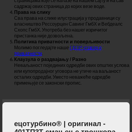
страницама које се налазе на нашем сајту и на сав
садржај ових страница до којих везе воде.
Права на слику
Сва права на слике илустрација у продавници су
власништво Рессоурцен Савинг ГмбХ и Вебдеалс
Схопс ГмбХ. Употреба без нашег изричитог
пристанка није дозвољена.
Политика приватности и поверљивости
Молимо погледајте наше
ГДПР уговор о
приватности
.
Клаузула о раздвајању / Разно
Неваљаност појединих одредби ових општих услова
или купопродајног уговора не утиче на ваљаност
осталих одредби. Уместо неважеће одредбе
примењује се законски пропис.
ецотурбино® | оригинал -