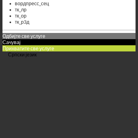
вордпресс_логгед_ин_
вордпресс_сец
тк_лр
тк_ор
тк_р3д
Одбијте све услуге
Сачувај
Прихватите све услуге
Српски језик