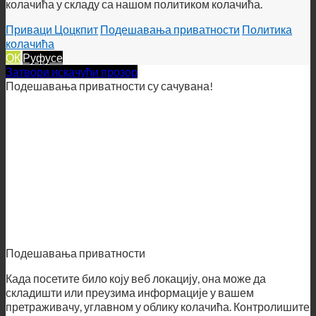
колачића у складу са нашом политиком колачића.
Приваци Цоцкпит
Подешавања приватности
Политика
колачића
ОК
Руфусе
Затвори искачући прозор
Подешавања приватности су сачувана!
Подешавања приватности
Када посетите било коју веб локацију, она може да
складишти или преузима информације у вашем
претраживачу, углавном у облику колачића. Контролишите