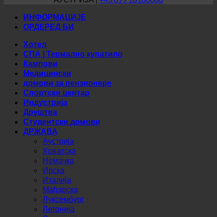
АУСТРИЈА |
+43 699 18180000
ИНФОРМАЦИЈЕ
ОРДЕРЕД БИ
Хотел
СПА | Термално купатило
Кампови
Медицински
домови за пензионере
Спортски центар
Индустрија
Друштва
Студентски домови
ДРЖАВА
Аустрија
Хрватска
Немачка
Ирска
Италија
Мађарска
Луксембург
Летонија