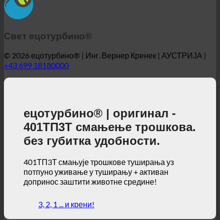
Свет ецотурбино®
© 2026 ецотурбино® | Инг. Вернер Кренек | АУСТРИЈА |
+43 699 18180000
ецотурбино® | оригинал -
401ТП3Т смањење трошкова.
без губитка удобности.
401ТП3Т смањује трошкове туширања уз
потпуно уживање у туширању + активан
допринос заштити животне средине!
3, 2, 1 ... и крени!