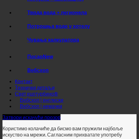
Хигијена + каменац
Тврда вода + легионела
Потрошња воде у хотелу
Чување калкулатора
Посао
Вебсхоп
Контакт
Технички детаљи
Свет ецотурбино®
Вебсхоп | енглески
Вебсхоп | немачки
Затвори искачући прозор
Користимо колачиће да бисмо вам пружили најбоље
искуство на мрежи. Сагласним прихватате употребу