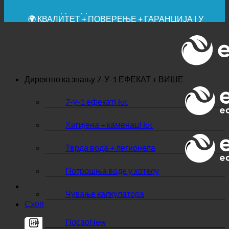
✚ МЕДИЦИНСКИ ИЗРИЧИТО ПРЕПОРУЧЕНО
💧 УШТЕДА. ОДРЖИВО.
🌍 КВАЛИТЕТ + ПОВЕРЕЊЕ + ГАРАНЦИЈА | У
УПОТРЕБИ ШИРОМ СВЕТА
Директно ка знању
7-У-1 ЕФЕКАТ + ВИШЕ
7-у-1 ефекат
Хигијена + каменац
Тврда вода + легионела
Потрошња воде у хотелу
Чување калкулатора
Схоп
Посао