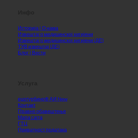
Инфо
Историја | О нама
Извештај о медицинској хигијени
Извештај о медицинској хигијени (ДЕ)
ТУВ извештај (ДЕ)
Блог | Вести
Услуга
ецотурбино® АИ
Контакт
Правно обавештење
Мапа сајта
ГТЦ
Приватност података