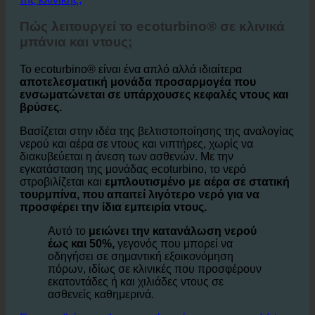
1. Πώς βοηθάει το ecoturbino® αυτόν τον συνεργάτη
της κλινικής;
Πώς λειτουργεί το ecoturbino® σε κλινικά
μπάνια και ντους;
Το ecoturbino® είναι ένα απλό αλλά ιδιαίτερα
αποτελεσματική μονάδα προσαρμογέα που
ενσωματώνεται σε υπάρχουσες κεφαλές ντους και
βρύσες.
Βασίζεται στην ιδέα της βελτιστοποίησης της αναλογίας
νερού και αέρα σε ντους και νιπτήρες, χωρίς να
διακυβεύεται η άνεση των ασθενών. Με την
εγκατάσταση της μονάδας ecoturbino, το νερό
στροβιλίζεται και
εμπλουτισμένο με αέρα σε στατική
τουρμπίνα, που απαιτεί λιγότερο νερό για να
προσφέρει την ίδια εμπειρία ντους.
Αυτό το
μειώνει την κατανάλωση νερού
έως και 50%,
γεγονός που μπορεί να
οδηγήσει σε σημαντική εξοικονόμηση
πόρων, ιδίως σε κλινικές που προσφέρουν