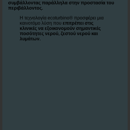
καθημερινά μεγάλες ποσότητες νερού, οι επιχειρήσεις
αντιμετωπίζουν την πρόκληση
την αποτελεσματική
χρήση του νερού για τη μείωση του κόστους,
συμβάλλοντας παράλληλα στην προστασία του
περιβάλλοντος.
Η τεχνολογία ecoturbino® προσφέρει μια
καινοτόμο λύση που
επιτρέπει στις
κλινικές να εξοικονομούν σημαντικές
ποσότητες νερού, ζεστού νερού και
λυμάτων.