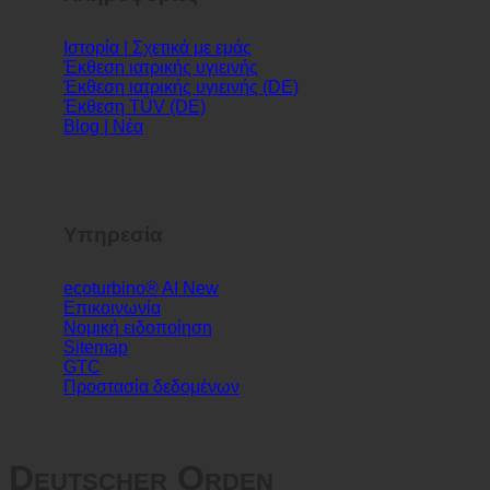
Πληροφορίες
Ιστορία | Σχετικά με εμάς
Έκθεση ιατρικής υγιεινής
Έκθεση ιατρικής υγιεινής (DE)
Έκθεση TÜV (DE)
Blog | Νέα
Υπηρεσία
ecoturbino® AI
Επικοινωνία
Νομική ειδοποίηση
Sitemap
GTC
Προστασία δεδομένων