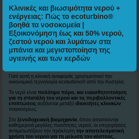
Ποδηλασία
Πρόσθετες πληροφορίες
Κλινικές και βιωσιμότητα νερού +
ενέργειας: Πώς το ecoturbino®
βοηθά τα νοσοκομεία |
Εξοικονόμηση έως και 50% νερού,
ζεστού νερού και λυμάτων στα
μπάνια και μεγιστοποίηση της
υγιεινής και των κερδών
Γιατί αυτή η κλινική αναφοράς χρησιμοποιεί την
οικονομική τεχνολογία ecoturbino® από την Αυστρία;
Το νερό είναι
πολύτιμο πόρο, και ευαισθητοποίηση
για τη σπατάλη του νερού και τις περιβαλλοντικές
επιπτώσεις
αυξάνεται μεταξύ
ιδιοκτήτες κλινικών
παγκοσμίως.
Στο
ξενοδοχειακή βιομηχανία
, όπου απαιτούνται