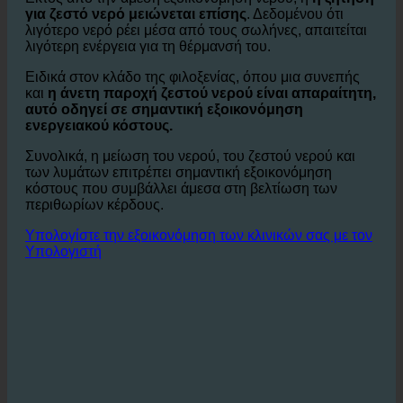
σημαντικό παράγοντα κόστους.
Εκτός από την άμεση εξοικονόμηση νερού, η
η ζήτηση
για ζεστό νερό μειώνεται επίσης
. Δεδομένου ότι
λιγότερο νερό ρέει μέσα από τους σωλήνες, απαιτείται
λιγότερη ενέργεια για τη θέρμανσή του.
Ειδικά στον κλάδο της φιλοξενίας, όπου μια συνεπής
και
η άνετη παροχή ζεστού νερού είναι απαραίτητη,
αυτό οδηγεί σε σημαντική εξοικονόμηση
ενεργειακού κόστους.
Συνολικά, η μείωση του νερού, του ζεστού νερού και
των λυμάτων επιτρέπει σημαντική εξοικονόμηση
κόστους που συμβάλλει άμεσα στη βελτίωση των
περιθωρίων κέρδους.
Υπολογίστε την εξοικονόμηση των κλινικών σας με τον
Υπολογιστή