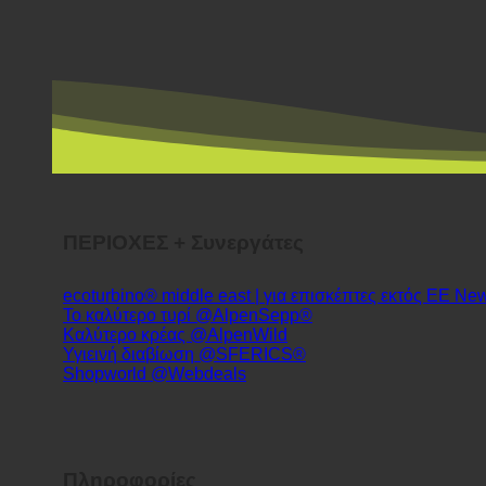
ΠΕΡΙΟΧΕΣ + Συνεργάτες
ecoturbino® middle east | για επισκέπτες εκτός ΕΕ
Το καλύτερο τυρί @AlpenSepp®
Καλύτερο κρέας @AlpenWild
Υγιεινή διαβίωση @SFERICS®
Shopworld @Webdeals