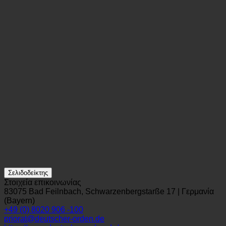
Σελιδοδείκτης
Στοιχεία επικοινωνίας
83075 Bad Feilnbach, Schwarzenbergstarße 17 | Γερμανία
(Bayern)