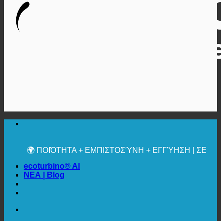
🔆 ΜΈΓΙΣΤΗ ΥΓΙΕΙΝΉ
✚ ΙΑΤΡΙΚΆ ΡΗΤΆ ΣΥΝΙΣΤΏΜΕΝΗ
💧 ΑΠΟΘΗΚΕΥΣΗ. ΒΙΩΣΙΜΟ.
🌍 ΠΟΙΌΤΗΤΑ + ΕΜΠΙΣΤΟΣΎΝΗ + ΕΓΓΎΗΣΗ | ΣΕ
ΧΡΉΣΗ ΠΑΓΚΟΣΜΊΩΣ
ecoturbino® AI
ΝΕΑ | Blog