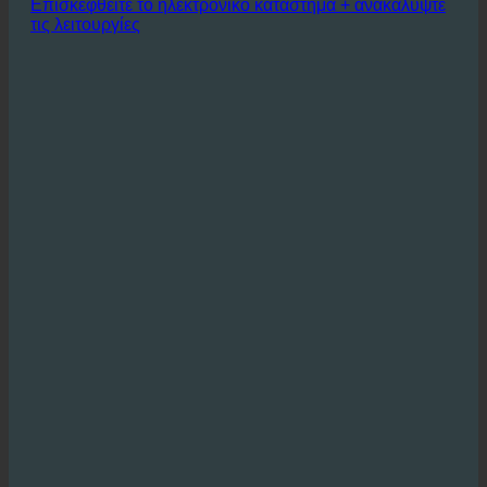
εκατοντάδες ή και χιλιάδες ντους σε
ασθενείς καθημερινά.
Επισκεφθείτε το ηλεκτρονικό κατάστημα + ανακαλύψτε
τις λειτουργίες