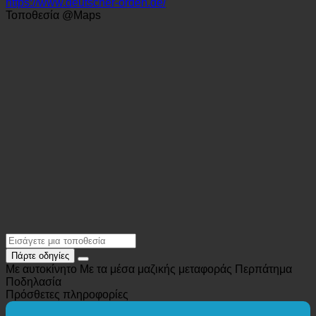
+49 (0) 8020 906 -100
priorat@deutscher-orden.de
https://www.deutscher-orden.de/
Τοποθεσία @Maps
Πάρτε οδηγίες
Με αυτοκίνητο
Με τα μέσα μαζικής μεταφοράς
Περπάτημα