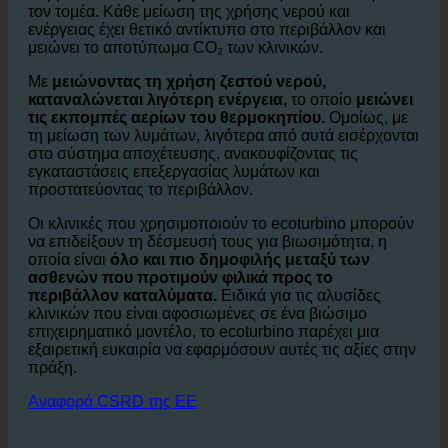
Η κατανάλωση νερού στον κλάδο της φιλοξενίας είναι
ένας από τους μεγαλύτερους παράγοντες που
συμβάλλουν στην
περιβαλλοντικές επιπτώσεις
από
τον τομέα. Κάθε μείωση της χρήσης νερού και
ενέργειας έχει θετικό αντίκτυπο στο περιβάλλον και
μειώνει το αποτύπωμα CO₂ των κλινικών.
Με
μειώνοντας τη χρήση ζεστού νερού,
καταναλώνεται λιγότερη ενέργεια,
το οποίο
μειώνει
τις εκπομπές αερίων του θερμοκηπίου.
Ομοίως, με
τη μείωση των λυμάτων, λιγότερα από αυτά εισέρχονται
στο σύστημα αποχέτευσης, ανακουφίζοντας τις
εγκαταστάσεις επεξεργασίας λυμάτων και
προστατεύοντας το περιβάλλον.
Οι κλινικές που χρησιμοποιούν το ecoturbino μπορούν
να επιδείξουν τη δέσμευσή τους για βιωσιμότητα, η
οποία είναι
όλο και πιο δημοφιλής μεταξύ των
ασθενών που προτιμούν φιλικά προς το
περιβάλλον καταλύματα.
Ειδικά για τις αλυσίδες
κλινικών που είναι αφοσιωμένες σε ένα βιώσιμο
επιχειρηματικό μοντέλο, το ecoturbino παρέχει μια
εξαιρετική ευκαιρία να εφαρμόσουν αυτές τις αξίες στην
πράξη.