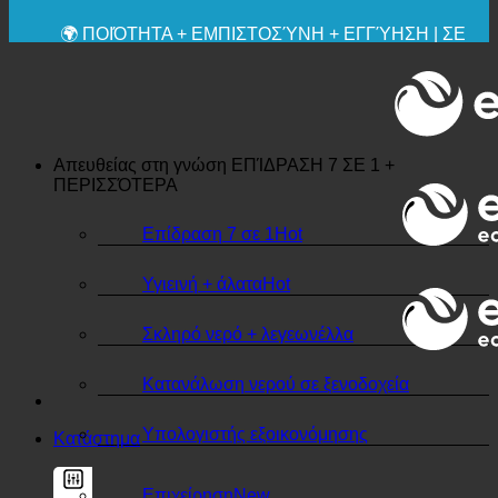
🔆 ΜΈΓΙΣΤΗ ΥΓΙΕΙΝΉ
✚ ΙΑΤΡΙΚΆ ΡΗΤΆ ΣΥΝΙΣΤΏΜΕΝΗ
💧 ΑΠΟΘΗΚΕΥΣΗ. ΒΙΩΣΙΜΟ.
🌍 ΠΟΙΌΤΗΤΑ + ΕΜΠΙΣΤΟΣΎΝΗ + ΕΓΓΎΗΣΗ | ΣΕ
ΧΡΉΣΗ ΠΑΓΚΟΣΜΊΩΣ
Απευθείας στη γνώση
ΕΠΊΔΡΑΣΗ 7 ΣΕ 1 +
ΠΕΡΙΣΣΌΤΕΡΑ
Επίδραση 7 σε 1
Υγιεινή + άλατα
Σκληρό νερό + λεγεωνέλλα
Κατανάλωση νερού σε ξενοδοχεία
Υπολογιστής εξοικονόμησης
Κατάστημα