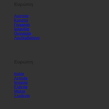
Ευρώπη
Αυστρία
Κροατία
Γερμανία
Ιρλανδία
Ουγγαρία
Λουξεμβούργο
Ευρώπη
Ιταλία
Λετονία
Ισπανία
Ελβετία
Μάλτα
Σλοβενία