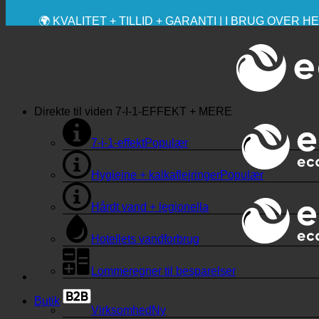
💧 BESPARELSE. BÆREDYGTIG.
🌍 KVALITET + TILLID + GARANTI | I BRUG OVER 
Direkte til viden
7-I-1-EFFEKT + MERE
7-i-1-effekt
Hygiejne + kalkaflejringer
Hårdt vand + legionella
Hotellets vandforbrug
Lommeregner til besparelser
Butik
Virksomhed