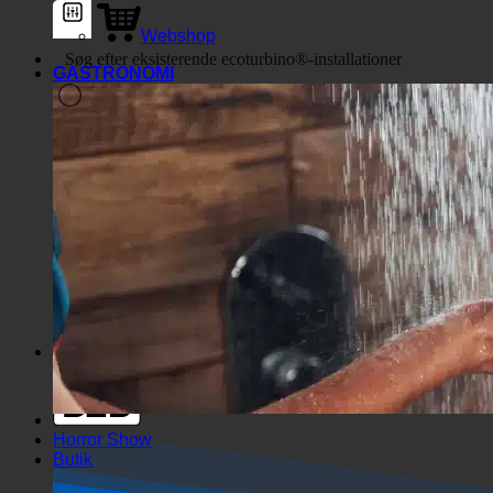
Webshop
GASTRONOMI
Generiske filtre
Filtrer efter brugerdefineret
indlægstype
Exakte Übereinstimmung
Søg på siderne
Søg i titlen
Søg i Beiträgen
Søg i indholdet
Søg i uddrag
Horror Show
Butik