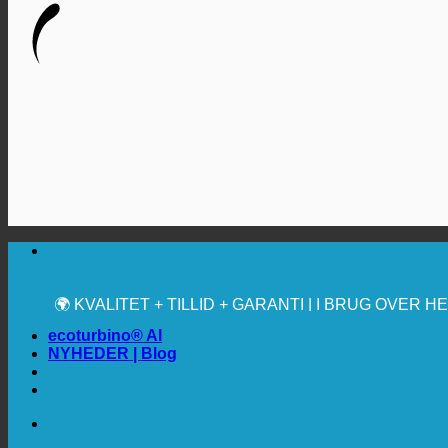
🔆 MAKSIMAL SANITÆR HYGIEJNE
✚ MEDICINSK UDTRYKKELIGT ANBEFALET
💧 BESPARELSE. BÆREDYGTIG.
🌍 KVALITET + TILLID + GARANTI | I BRUG OVER 
ecoturbino® AI
NYHEDER | Blog
🔆 MAKSIMAL SANITÆR HYGIEJNE
✚ MEDICINSK UDTRYKKELIGT ANBEFALET