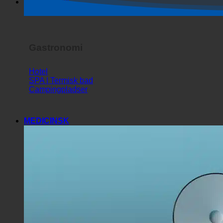
Horror Show
Gastronomi
Hotel
SPA | Termisk bad
Campingpladser
MEDICINSK