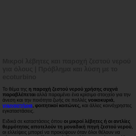
Μικροί λέβητες και παροχή ζεστού νερού
για όλους | Πρόβλημα και λύση με το
ecoturbino
Το θέμα της
η παροχή ζεστού νερού χρήσης συχνά
παραβλέπεται
αλλά παραμένει ένα κρίσιμο στοιχείο για την
άνεση και την ποιότητα ζωής σε πολλές
νοικοκυριά,
γυμναστήρια
, φοιτητικοί κοιτώνες,
και άλλες κοινόχρηστες
εγκαταστάσεις.
Ειδικά σε καταστάσεις όπου
οι μικροί λέβητες ή οι αντλίες
θερμότητας αποτελούν τη μοναδική πηγή ζεστού νερού,