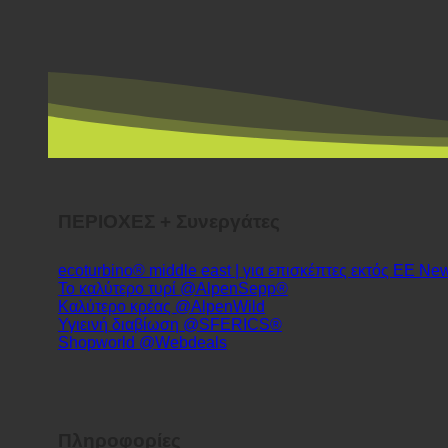
ΠΕΡΙΟΧΕΣ + Συνεργάτες
ecoturbino® middle east | για επισκέπτες εκτός ΕΕ
Το καλύτερο τυρί @AlpenSepp®
Καλύτερο κρέας @AlpenWild
Υγιεινή διαβίωση @SFERICS®
Shopworld @Webdeals