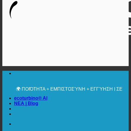
🔆 ΜΈΓΙΣΤΗ ΥΓΙΕΙΝΉ
✚ ΙΑΤΡΙΚΆ ΡΗΤΆ ΣΥΝΙΣΤΏΜΕΝΗ
💧 ΑΠΟΘΗΚΕΥΣΗ. ΒΙΩΣΙΜΟ.
🌍 ΠΟΙΌΤΗΤΑ + ΕΜΠΙΣΤΟΣΎΝΗ + ΕΓΓΎΗΣΗ | ΣΕ
ΧΡΉΣΗ ΠΑΓΚΟΣΜΊΩΣ
ecoturbino® AI
ΝΕΑ | Blog
🔆 ΜΈΓΙΣΤΗ ΥΓΙΕΙΝΉ
✚ ΙΑΤΡΙΚΆ ΡΗΤΆ ΣΥΝΙΣΤΏΜΕΝΗ