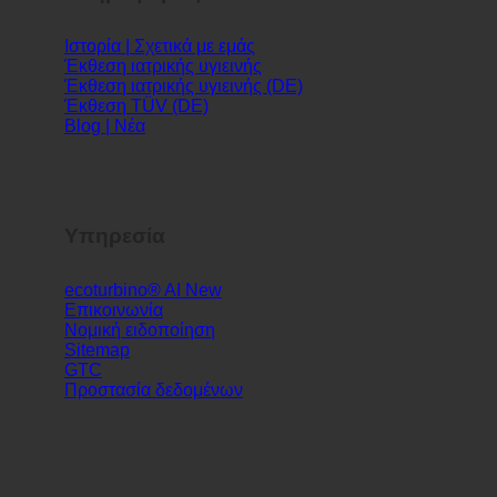
Πληροφορίες
Ιστορία | Σχετικά με εμάς
Έκθεση ιατρικής υγιεινής
Έκθεση ιατρικής υγιεινής (DE)
Έκθεση TÜV (DE)
Blog | Νέα
Υπηρεσία
ecoturbino® AI
Επικοινωνία
Νομική ειδοποίηση
Sitemap
GTC
Προστασία δεδομένων