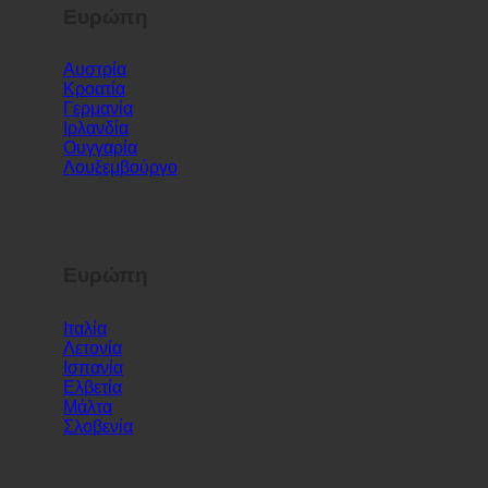
Ευρώπη
Αυστρία
Κροατία
Γερμανία
Ιρλανδία
Ουγγαρία
Λουξεμβούργο
Ευρώπη
Ιταλία
Λετονία
Ισπανία
Ελβετία
Μάλτα
Σλοβενία