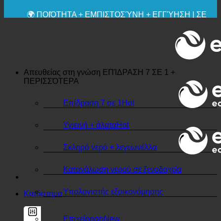
💧 ΑΠΟΘΗΚΕΥΣΗ. ΒΙΩΣΙΜΟ.
🌍 ΠΟΙΌΤΗΤΑ + ΕΜΠΙΣΤΟΣΎΝΗ + ΕΓΓΎΗΣΗ | ΣΕ
ΧΡΉΣΗ ΠΑΓΚΟΣΜΊΩΣ
Απευθείας στη γνώση
ΕΠΊΔΡΑΣΗ 7 ΣΕ 1 +
ΠΕΡΙΣΣΌΤΕΡΑ
Επίδραση 7 σε 1
Υγιεινή + άλατα
Σκληρό νερό + λεγεωνέλλα
Κατανάλωση νερού σε ξενοδοχεία
Υπολογιστής εξοικονόμησης
Κατάστημα