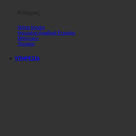
Κόσμος
Νότια Κορέα
Ηνωμένα Αραβικά Εμιράτα
Μπαχρέιν
Τουρκία
ΥΠΗΡΕΣΙΑ