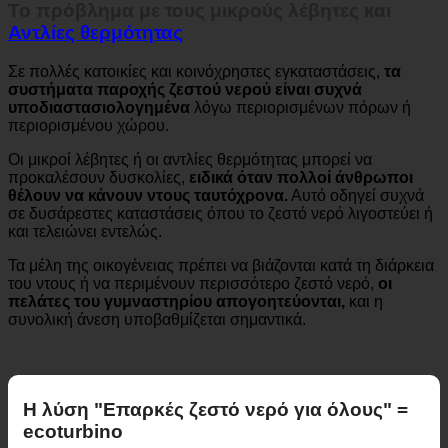
Το πρόβλημα με τους μικρούς λέβητες και
Αντλίες θερμότητας
Σε πολλές κατοικίες και κοινόχρηστες εγκαταστάσεις,
τα
συστήματα παροχής ζεστού νερού είναι συχνά
υποδιαστασιολογημένα
λόγω περιορισμένων πόρων ή
περιορισμένου χώρου.
Οι μικροί λέβητες ή οι αντλίες θερμότητας μπορεί να
προκαλέσουν δυσκολίες,
ειδικά όταν πολλοί άνθρωποι
θέλουν να κάνουν ντους ταυτόχρονα.
Αυτό οδηγεί συχνά
σε δυσάρεστες καταστάσεις όπου το ζεστό νερό λιγοστεύει ή
και τελειώνει εντελώς.
Τα μέλη της οικογένειας πρέπει να βιάζονται κατά τη διάρκεια
του ντους ή να περιμένουν περισσότερο ζεστό νερό,
οι
πελάτες του γυμναστηρίου απογοητεύονται,
και η
συνολική άνεση υποβαθμίζεται σημαντικά.
Η λύση "Επαρκές ζεστό νερό για όλους" =
ecoturbino