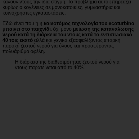
οι ελλείψεις μπορεί να προκύψουν όταν όλοι θέλουν να
κάνουν ντους την ίδια στιγμή. Το πρόβλημα αυτό επηρεάζει
κυρίως οικογένειες σε μονοκατοικίες, γυμναστήρια και
κοινόχρηστες εγκαταστάσεις.
Εδώ είναι που η
η καινοτόμος τεχνολογία του ecoturbino
μπαίνει στο παιχνίδι
, όχι μόνο
μείωση της κατανάλωσης
νερού κατά τη διάρκεια του ντους κατά το εντυπωσιακό
40 τοις εκατό
αλλά και γενικά εξασφαλίζοντας επαρκή
παροχή ζεστού νερού για όλους και προσφέροντας
πολυάριθμα οφέλη.
Η διάρκεια της διαθεσιμότητας ζεστού νερού για
ντους παρατείνεται από το 40%.