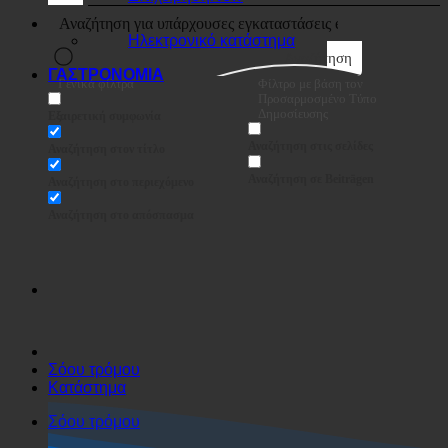
Επιχείρηση
Ηλεκτρονικό κατάστημα
Αναζήτηση
ΓΑΣΤΡΟΝΟΜΙΑ
Γενικά φίλτρα
Φίλτρο με βάση τον
Προσαρμοσμένο Τύπο
Δημοσίευσης
Εξαιρετική συμφωνία
Αναζήτηση στις σελίδες
Αναζήτηση στον τίτλο
Αναζήτηση σε Beiträgen
Αναζήτηση στο περιεχόμενο
Αναζήτηση στο απόσπασμα
Σόου τρόμου
Κατάστημα
Σόου τρόμου