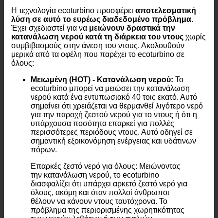
Η τεχνολογία ecoturbino προσφέρει
αποτελεσματική
λύση σε αυτό το ευρέως διαδεδομένο πρόβλημα
.
Έχει σχεδιαστεί για να
μειώνουν δραστικά την
κατανάλωση νερού κατά τη διάρκεια του ντους
χωρίς
συμβιβασμούς στην άνεση του ντους. Ακολουθούν
μερικά από τα οφέλη που παρέχει το ecoturbino σε
όλους:
Μειωμένη (HOT) - Κατανάλωση νερού:
Το
ecoturbino μπορεί να μειώσει την κατανάλωση
νερού κατά ένα εντυπωσιακό 40 τοις εκατό. Αυτό
σημαίνει ότι χρειάζεται να θερμανθεί λιγότερο νερό
για την παροχή ζεστού νερού για το ντους ή ότι η
υπάρχουσα ποσότητα επαρκεί για πολλές
περισσότερες περιόδους ντους. Αυτό οδηγεί σε
σημαντική εξοικονόμηση ενέργειας και υδάτινων
πόρων.
Επαρκές ζεστό νερό για όλους: Μειώνοντας
την κατανάλωση νερού, το ecoturbino
διασφαλίζει ότι υπάρχει αρκετό ζεστό νερό για
όλους, ακόμη και όταν πολλοί άνθρωποι
θέλουν να κάνουν ντους ταυτόχρονα. Το