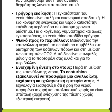
πρόβλημα της περιορισμένης χωρητικότητας
των μικρών λεβήτων ή των αντλιών
θερμότητας λύνεται αποτελεσματικά.
Γρήγορη εκδίκηση:
Η εγκατάσταση του
ecoturbino είναι απλή και οικονομικά αποδοτική. Η
εξοικονόμηση ενέργειας και νερού καθιστά την
επένδυση κερδοφόρα σε σύντομο χρονικό
διάστημα. Για οικογένειες, γυμναστήρια και άλλες
εγκαταστάσεις, το ecoturbino αποδίδει γρήγορα.
Φιλικό προς το περιβάλλον:
Μειώνοντας την
κατανάλωση νερού, το ecoturbino συμβάλλει στη
διατήρηση των υδάτινων πόρων και στη μείωση
των εκπομπών CO2. Αυτό δεν είναι επωφελές
μόνο για το πορτοφόλι σας αλλά και για το
περιβάλλον.
Ενισχυμένη άνεση στο ντους:
Παρά τη μείωση
της κατανάλωσης νερού,
Το ecoturbino
εξακολουθεί να προσφέρει μια αναλλοίωτη,
ευχάριστη και χαλαρωτική εμπειρία ντους
. Η
τεχνολογία εξασφαλίζει ότι η ροή του νερού
παραμένει ισχυρή και απολαυστική χωρίς να είναι
σπάταλη (αρχή ενίσχυσης της πίεσης χωρίς
εξωτερική ενέργεια).