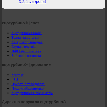
3, 2, 1 ... и крени!
ецотурбино® | свет
ецотурбино® Мапс
Технички детаљи
Калкулатор штедње
Студије случаја
ФАК | Често питана
Вебсхоп | енглески
ецотурбино® | директним
Контакт
ГТЦ
Приватност података
Правно обавештење
ецотурбино® Блиски исток