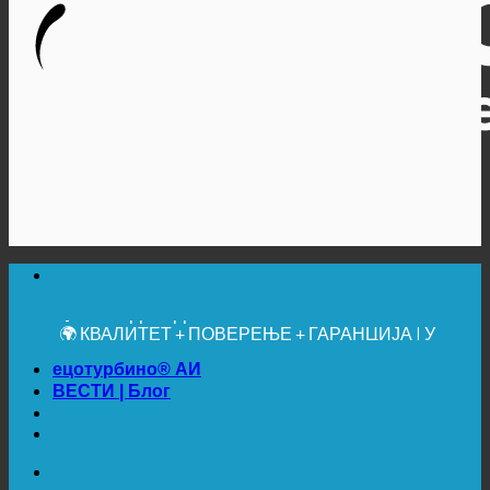
🔆 МАКСИМАЛНА САНИТАРНА ХИГИЈЕНА
✚ МЕДИЦИНСКИ ИЗРИЧИТО ПРЕПОРУЧЕНО
💧 УШТЕДА. ОДРЖИВО.
🌍 КВАЛИТЕТ + ПОВЕРЕЊЕ + ГАРАНЦИЈА | У
УПОТРЕБИ ШИРОМ СВЕТА
ецотурбино® АИ
ВЕСТИ | Блог