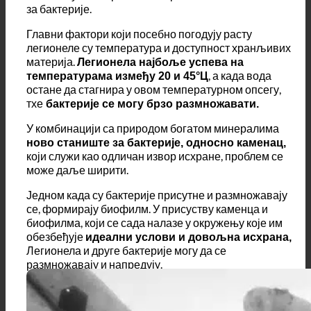
у тврдој води и њиховом
таложења минерала
везивању за површине ствара се оптимално легло
за бактерије.
Главни фактори који посебно погодују расту
легионеле су температура и доступност хранљивих
материја.
Легионела најбоље успева на
, а када вода
температурама између 20 и 45°Ц
остане да стагнира у овом температурном опсегу,
тхе
бактерије се могу брзо размножавати.
У комбинацији са природом богатом минералима
ново станиште за бактерије, односно каменац,
који служи као одличан извор исхране, проблем се
може даље ширити.
Једном када су бактерије присутне и размножавају
се, формирају биофилм. У присуству каменца и
биофилма, који се сада налазе у окружењу које им
обезбеђује
идеални услови и довољна исхрана,
Легионела и друге бактерије могу да се
размножавају и напредују.