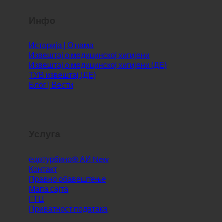
Инфо
Историја | О нама
Извештај о медицинској хигијени
Извештај о медицинској хигијени (ДЕ)
ТУВ извештај (ДЕ)
Блог | Вести
Услуга
ецотурбино® АИ
Контакт
Правно обавештење
Мапа сајта
ГТЦ