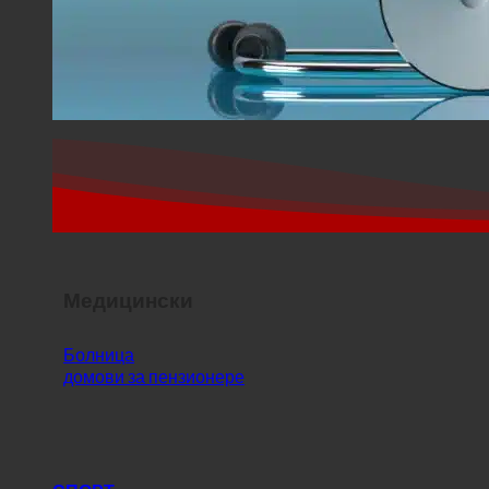
Медицински
Болница
домови за пензионере