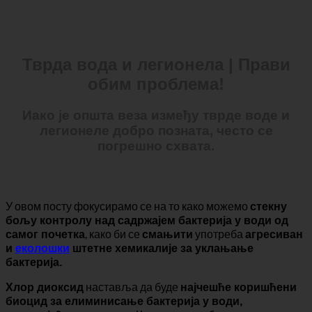
Приватност података
Тврда вода и легионела | Прави
обим проблема!
Иако је општа веза између тврде воде и
легионеле добро позната, често се
погрешно схвата.
У овом посту фокусирамо се на то како можемо
стекну
бољу контролу над садржајем бактерија у води од
, како би се
употреба
самог почетка
смањити
агресиван
и
еколошки
штетне хемикалије за уклањање
бактерија.