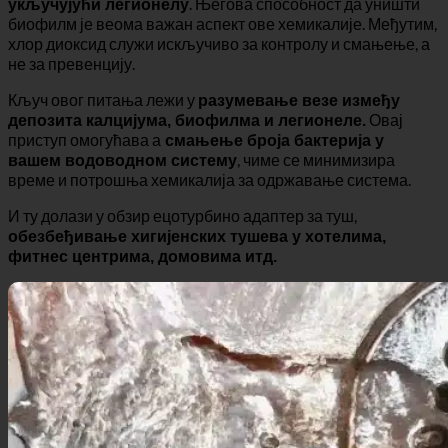
наставља да буде
Хлор диоксид
најчешће коришћени
биоцид за елиминисање бактерија у води,
. Његова способност да уништи
укључујући легионелу
биофилм је веома важан аспект ове хемикалије. Међутим,
хлор диоксид служи искључиво за контролу и смањење, а
не за превенцију.
Кључ овог питања лежи у
разумевање везе између
Овај
депозита калцијума, биофилма и легионеле.
приступ омогућава а
смањење броја бактерија у
, чиме се минимизира
вашем водоводном систему
време и потрошња хемикалија за одржавање система.
И ту долази у обзир ецотурбино адаптер за туш,
обезбеђивање хигијенских тушева у хотелима,
фитнес центрима, домовима итд.