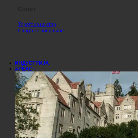
Спорт
Теретана центар
Спортске површине
ИНДУСТРИЈА
АРЕАС+