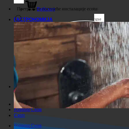
Посао
Вебсхоп
Суцхе
ГАСТРОНОМИЈА
Генерички филтери
Филтрирајте према
прилагођеном типу објаве
Екакте Убереинстиммунг
Суцхе ауф Сеитен
Суцхе им Тител
Суцхе ин Беитраген
Суцхе им Инхалт
Тражи у изводу
Хоррор Схов
Схоп