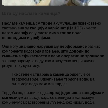
Шта су наслаге каменца?
првенствено
Наслаге каменца су тврде акумулације
састављена од
и често
калцијум карбонат (ЦаЦО3)
нагомилавају се у системима топле воде,
цевоводима и уређајима.
Они могу
разних
значајно нарушавају перформансе
компоненти водовода и грејања,
што доводи до
и
смањења ефикасности
већи оперативни трошкови
за вашу опрему за воду, као и визуелно непривлачне
резултате у купатилу.
Тхе
одређује се
степен стварања каменца
тврдоћом воде. Одређивање тврдоће воде: Да
ли је моја вода мека или тврда?
Тврдоћа воде зависи од
садржај једињења калцијума и
, настаје када се калцијум и магнезијум
магнезијума