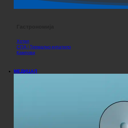
Хоррор Схов
Гастрономија
Хотел
СПА | Термално купатило
Кампови
МЕДИЦАЛ