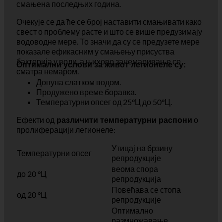
. Међутим, верује се да је
системима топле воде
учесталост легионеле у системима топле воде
смањена последњих година.
Очекује се да ће се број наставити смањивати како
свест о проблему расте и што се више предузимају
водоводне мере. То значи да су се предузете мере
показале ефикасним у смањењу присуства
бактерија у води, а њихово занемаривање се
Оптимални услови за живот легионеле су:
сматра немаром.
Допуна слатком водом.
Продужено време боравка.
Температурни опсег од 25°Ц до 50°Ц.
Ефекти од
о
различити температурни распони
пролиферацији легионеле:
Утицај на брзину
Температурни опсег
репродукције
веома спора
до 20 °Ц
репродукција
Повећава се стопа
од 20 °Ц
репродукције