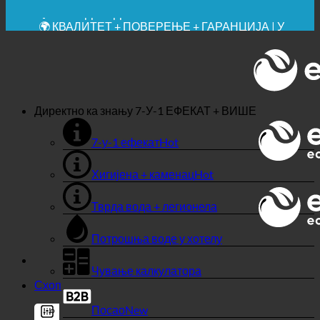
🔆 МАКСИМАЛНА САНИТАРНА ХИГИЈЕНА
✚ МЕДИЦИНСКИ ИЗРИЧИТО ПРЕПОРУЧЕНО
💧 УШТЕДА. ОДРЖИВО.
🌍 КВАЛИТЕТ + ПОВЕРЕЊЕ + ГАРАНЦИЈА | У
УПОТРЕБИ ШИРОМ СВЕТА
Директно ка знању
7-У-1 ЕФЕКАТ + ВИШЕ
7-у-1 ефекат
Хигијена + каменац
Тврда вода + легионела
Потрошња воде у хотелу
Чување калкулатора
Схоп