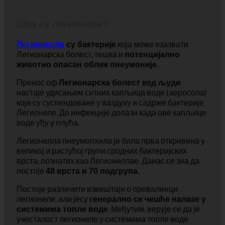
помоћу
лучи лепљиву, слузаву супстанцу.
Шта су легионеле?
која може изазвати
Легионелла
су бактерије
Легионарска болест, тешка и
потенцијално
животно опасан облик пнеумоније.
Пренос оф
Легионарска болест код људи
настаје удисањем ситних капљица воде (аеросола)
које су суспендоване у ваздуху и садрже бактерије
Легионеле. До инфекције долази када ове капљице
воде уђу у плућа.
Легионелла пнеумопхила је била прва откривена у
великој и растућој групи сродних бактеријских
врста, познатих као Легионеллае. Данас се зна да
постоје
48 врста и 70 подгрупа.
Постоје различити извештаји о преваленци
легионеле, али јесу
генерално се чешће налазе у