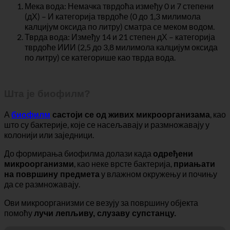
комбинују са раствореним угљен-диоксидом у води.
Мека вода: Немачка тврдоћа између 0 и 7 степени
(дХ) – И категорија тврдоће (0 до 1,3 милимола
калцијум оксида по литру) сматра се меком водом.
Тврда вода: Између 14 и 21 степен дХ – категорија
тврдоће ИИИ (2,5 до 3,8 милимола калцијум оксида
по литру) се категорише као тврда вода.
Шта је биофилм?
А
, као
биофилм
састоји се од живих микроорганизама
што су бактерије, које се насељавају и размножавају у
колонији или заједници.
До формирања биофилма долази када
одређени
, као неке врсте бактерија,
микроорганизми
приањати
у влажном окружењу и почињу
на површину предмета
да се размножавају.
Ови микроорганизми се везују за површину објекта