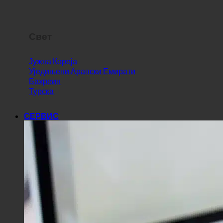
Словенија
Свет
Јужна Кореја
Уједињени Арапски Емирати
Бахреин
Турска
СЕРВИС