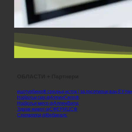
ОБЛАСТИ + Партнери
ецотурбино® средњи исток | за посетиоце ван ЕУ
Најбољи сир @АлпенСепп®
Најбоље месо @АлпенВилд
Здрав живот @СФЕРИЦС®
Схопворлд @Вебдеалс