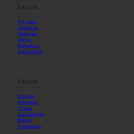
Европа
Аустрија
Хрватска
Немачка
Ирска
Мађарска
Луксембург
Европа
Италија
Летонија
Спаин
Швајцарска
Малта