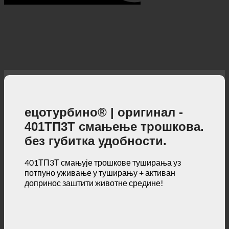
ецотурбино® | оригинал -
401ТП3Т смањење трошкова.
без губитка удобности.
401ТП3Т смањује трошкове туширања уз
потпуно уживање у туширању + активан
допринос заштити животне средине!