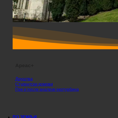
Ареас+
Друштва
Студентски домови
Пре и после анализе екотурбина