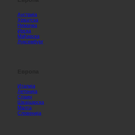
Европа
Аустрија
Хрватска
Немачка
Ирска
Мађарска
Луксембург
Европа
Италија
Летонија
Спаин
Швајцарска
Малта
Словенија