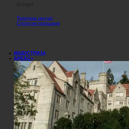
Спорт
Теретана центар
Спортске површине
ИНДУСТРИЈА
АРЕАС+