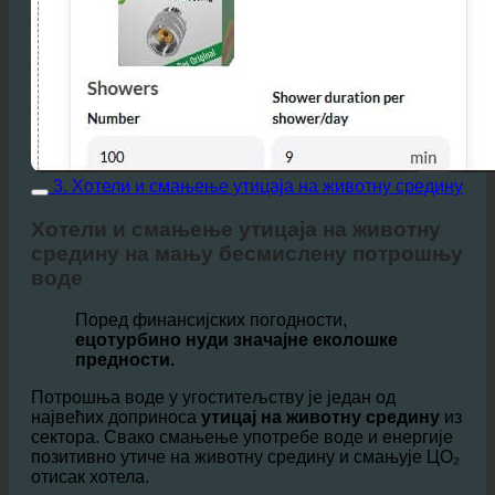
3. Хотели и смањење утицаја на животну средину
Хотели и смањење утицаја на животну
средину на мању бесмислену потрошњу
воде
Поред финансијских погодности,
ецотурбино нуди значајне еколошке
предности.
Потрошња воде у угоститељству је један од
највећих доприноса
утицај на животну средину
из
сектора. Свако смањење употребе воде и енергије