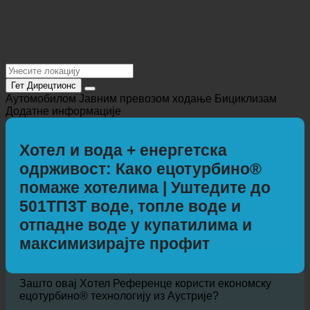
Гет Дирецтионс
Аутомобилом
Јавним превозом
ходање
Бициклизам
Додатне информације
Хотел и вода + енергетска
одрживост: Како ецотурбино®
помаже хотелима | Уштедите до
501ТП3Т воде, топле воде и
отпадне воде у купатилима и
максимизирајте профит