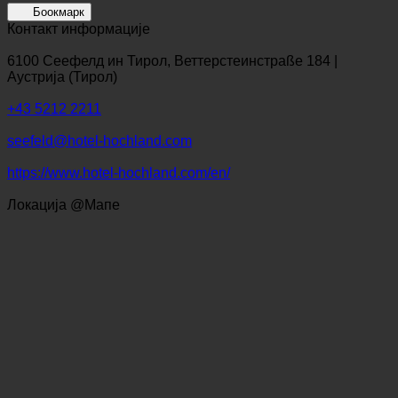
Боокмарк
Контакт информације
6100 Сеефелд ин Тирол, Веттерстеинстраßе 184 |
Аустрија (Тирол)
+43 5212 2211
seefeld@hotel-hochland.com
https://www.hotel-hochland.com/en/
Локација @Мапе