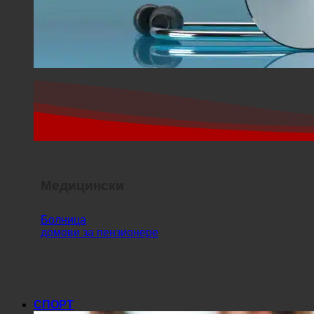
Медицински
Болница
домови за пензионере