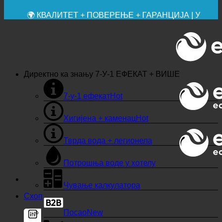
🔆 МАКСИМАЛНА САНИТАРНА ХИГИЈЕНА
✚ МЕДИЦИНСКИ ИЗРИЧИТО ПРЕПОРУЧЕНО
💧 УШТЕДА. ОДРЖИВО.
🌍 КВАЛИТЕТ + ПОВЕРЕЊЕ + ГАРАНЦИЈА | У
УПОТРЕБИ ШИРОМ СВЕТА
Директно ка знању
7-У-1 ЕФЕКАТ + ВИШЕ
7-у-1 ефекат
Хигијена + каменац
Тврда вода + легионела
Потрошња воде у хотелу
Чување калкулатора
Схоп