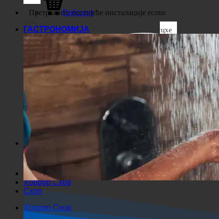
Посао
Вебсхоп
ГАСТРОНОМИЈА
Суцхе
Генерички филтери
Филтрирајте према
прилагођеном типу објаве
Екакте Убереинстиммунг
Суцхе ауф Сеитен
Суцхе им Тител
Суцхе ин Беитраген
Суцхе им Инхалт
Тражи у изводу
Хоррор Схов
Схоп