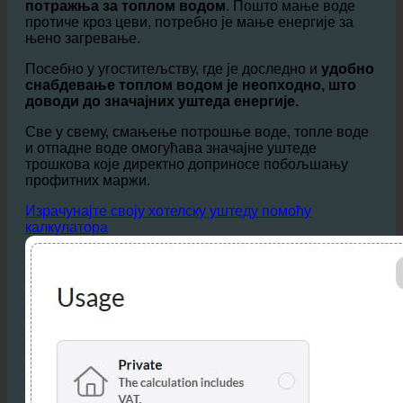
значајан фактор трошкова.
Поред директне уштеде воде,
смањује се и
потражња за топлом водом
. Пошто мање воде
протиче кроз цеви, потребно је мање енергије за
њено загревање.
Посебно у угоститељству, где је доследно и
удобно
снабдевање топлом водом је неопходно, што
доводи до значајних уштеда енергије.
Све у свему, смањење потрошње воде, топле воде
и отпадне воде омогућава значајне уштеде
трошкова које директно доприносе побољшању
профитних маржи.
Израчунајте своју хотелску уштеду помоћу
калкулатора