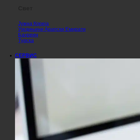
Свет
Јужна Кореја
Уједињени Арапски Емирати
Бахреин
Турска
СЕРВИС