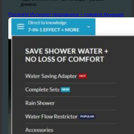
501ТП3Т,
што може довести до значајних
уштеда, посебно у хотелима који гостима
нуде стотине или чак хиљаде тушева
дневно.
Посетите Интернет продавницу + откријте функције