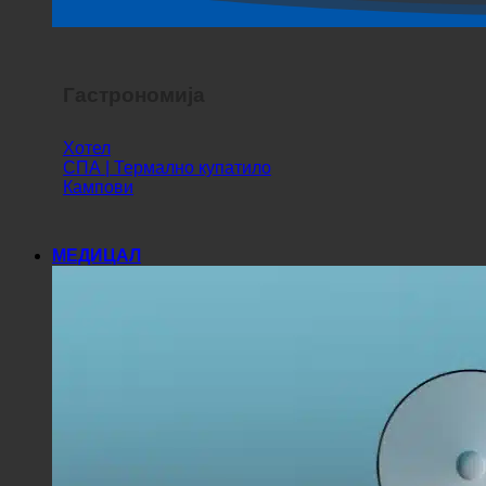
Хоррор Схов
Гастрономија
Хотел
СПА | Термално купатило
Кампови
МЕДИЦАЛ