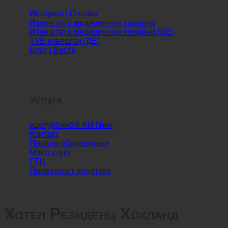
Инфо
Историја | О нама
Извештај о медицинској хигијени
Извештај о медицинској хигијени (ДЕ)
ТУВ извештај (ДЕ)
Блог | Вести
Услуга
ецотурбино® АИ
Контакт
Правно обавештење
Мапа сајта
ГТЦ
Приватност података