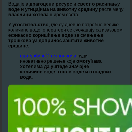
Зашто овај Хотел Референце користи економску
ецотурбино® технологију из Аустрије?
Вода је а
драгоцени ресурс и свест о расипању
воде и утицајима на животну средину
расте међу
власници хотела
широм света.
У
угоститељство
, где су дневно потребне велике
количине воде, оператери се суочавају са изазовом
ефикасно коришћење воде за смањење
трошкова уз допринос заштити животне
средине.
ецотурбино® технологија
нуди
иновативно решење које
омогућава
хотелима да уштеде значајне
количине воде, топле воде и отпадних
вода.