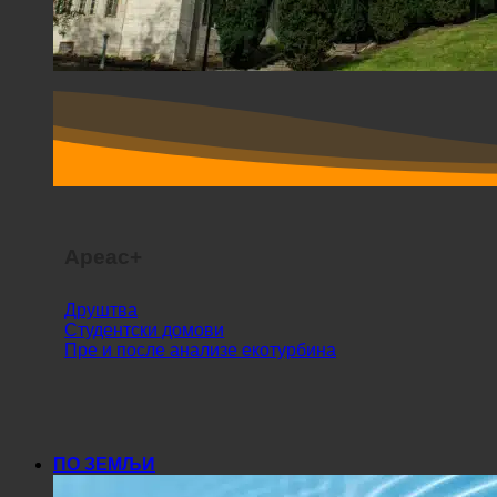
Ареас+
Друштва
Студентски домови
Пре и после анализе екотурбина