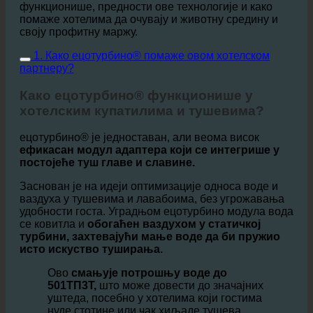
Овај чланак објашњава како ецотурбино
функционише, предности ове технологије и како
помаже хотелима да очувају и животну средину и
своју профитну маржу.
1. Како ецотурбино® помаже овом хотелском
партнеру?
Како ецотурбино® функционише у
хотелским купатилима и тушевима?
ецотурбино® је једноставан, али веома висок
ефикасан модул адаптера који се интегрише у
постојеће туш главе и славине.
Заснован је на идеји оптимизације односа воде и
ваздуха у тушевима и лавабоима, без угрожавања
удобности госта. Уградњом ецотурбино модула вода
се ковитла и
обогаћен ваздухом у статичкој
турбини, захтевајући мање воде да би пружио
исто искуство туширања.
Ово
смањује потрошњу воде до