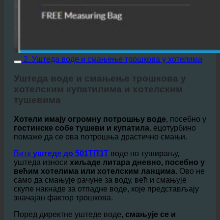
2. Уштеда воде и смањење трошкова у хотелима
Уштеда воде и смањење трошкова у
хотелским купатилима и хотелским
тушевима
Хотели имају огромну потрошњу воде
, посебно у
гостинске собе тушеви и купатила.
ецотурбино
помаже да се ова потрошња драстично смањи.
Витх
уштеде до 501ТП3Т
воде по туширању,
уштеда износи
хиљаде литара дневно, посебно у
већим хотелима или хотелским ланцима.
Ово не
само да смањује рачуне за воду, већ и смањује
скупе накнаде за отпадне воде, које представљају