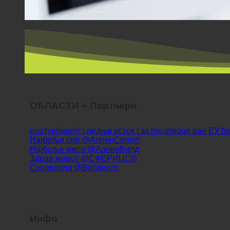
ОБЛАСТИ + Партнери
ецотурбино® средњи исток | за посетиоце ван ЕУ
Најбољи сир @АлпенСепп®
Најбоље месо @АлпенВилд
Здрав живот @СФЕРИЦС®
Схопворлд @Вебдеалс