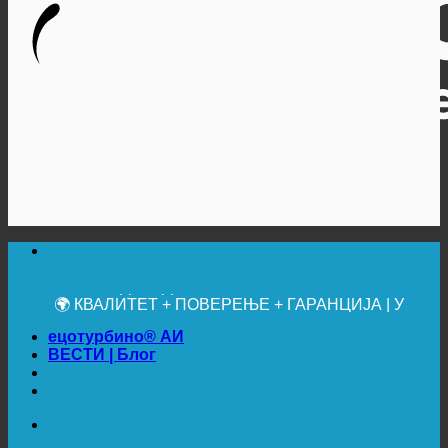
🔆 МАКСИМАЛНА САНИТАРНА ХИГИЈЕНА
✚ МЕДИЦИНСКИ ИЗРИЧИТО ПРЕПОРУЧЕНО
💧 УШТЕДА. ОДРЖИВО.
🌍 КВАЛИТЕТ + ПОВЕРЕЊЕ + ГАРАНЦИЈА | У
УПОТРЕБИ ШИРОМ СВЕТА
ецотурбино® АИ
ВЕСТИ | Блог