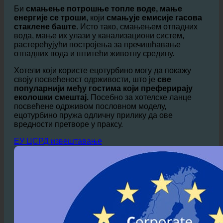
позитивно утиче на животну средину и смањује ЦО₂
отисак хотела.
Би
смањење потрошње топле воде, мање
енергије се троши,
који
смањује емисије гасова
стаклене баште.
Исто тако, смањењем отпадних
вода, мање их улази у канализациони систем,
растерећујући постројења за пречишћавање
отпадних вода и штитећи животну средину.
Хотели који користе ецотурбино могу да покажу
своју посвећеност одрживости, што је
све
популарнији међу гостима који преферирају
еколошки смештај.
Посебно за хотелске ланце
посвећене одрживом пословном моделу,
ецотурбино пружа одличну прилику да ове
вредности претворе у праксу.
ЕУ ЦСРД извештавање