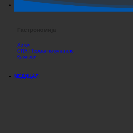
Хоррор Схов
Гастрономија
Хотел
СПА | Термално купатило
Кампови
МЕДИЦАЛ