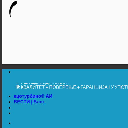
🔆 МАКСИМАЛНА САНИТАРНА ХИГИЈЕНА
✚ МЕДИЦИНСКИ ИЗРИЧИТО ПРЕПОРУЧЕНО
💧 УШТЕДА. ОДРЖИВО.
🌍 КВАЛИТЕТ + ПОВЕРЕЊЕ + ГАРАНЦИЈА | У УП
ецотурбино® АИ
ВЕСТИ | Блог
🔆 МАКСИМАЛНА САНИТАРНА ХИГИЈЕНА