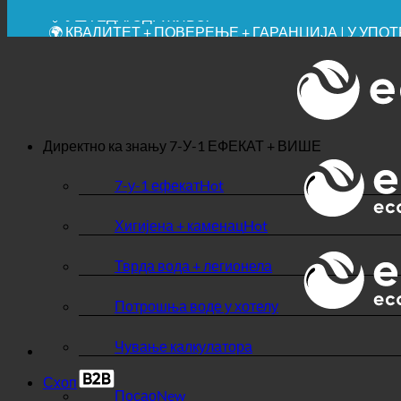
✚ МЕДИЦИНСКИ ИЗРИЧИТО ПРЕПОРУЧЕНО
💧 УШТЕДА. ОДРЖИВО.
🌍 КВАЛИТЕТ + ПОВЕРЕЊЕ + ГАРАНЦИЈА | У УП
Директно ка знању
7-У-1 ЕФЕКАТ + ВИШЕ
7-у-1 ефекат
Хигијена + каменац
Тврда вода + легионела
Потрошња воде у хотелу
Чување калкулатора
Схоп
Посао