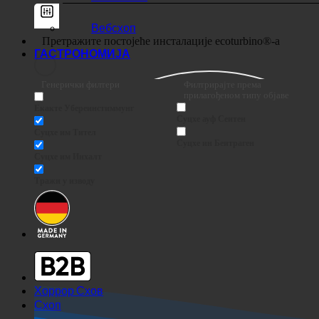
Вебсхоп
ГАСТРОНОМИЈА
Генерички филтери
Филтрирајте према
прилагођеном типу објаве
Екакте Убереинстиммунг
Суцхе ауф Сеитен
Суцхе им Тител
Суцхе ин Беитраген
Суцхе им Инхалт
Тражи у изводу
Хоррор Схов
Схоп