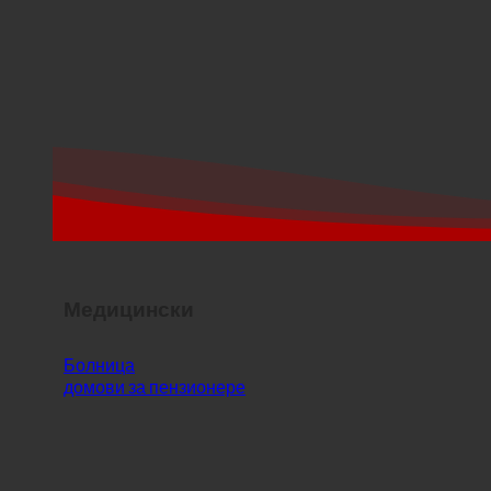
Медицински
Болница
домови за пензионере