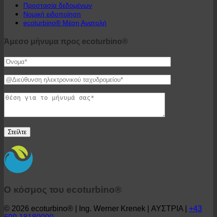
GTC
Προστασία δεδομένων
Νομική ειδοποίηση
ecoturbino® Μέση Ανατολή
Άμεσο μήνυμα προς ecoturbino®
Ο κόσμος του ecoturbino®