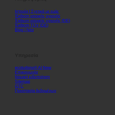
Πληροφορίες
Ιστορία | Σχετικά με εμάς
Έκθεση ιατρικής υγιεινής
Έκθεση ιατρικής υγιεινής (DE)
Έκθεση TÜV (DE)
Blog | Νέα
Υπηρεσία
ecoturbino® AI
Επικοινωνία
Νομική ειδοποίηση
Sitemap
GTC
Προστασία δεδομένων