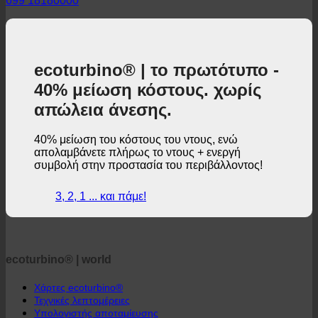
© 2026 ecoturbino® | Ing. Werner Krenek | ΑΥΣΤΡΙΑ |
+43
699 18180000
ecoturbino® | το πρωτότυπο -
40% μείωση κόστους. χωρίς
απώλεια άνεσης.
40% μείωση του κόστους του ντους, ενώ
απολαμβάνετε πλήρως το ντους + ενεργή
συμβολή στην προστασία του περιβάλλοντος!
3, 2, 1 ... και πάμε!
ecoturbino® | world
Χάρτες ecoturbino®
Τεχνικές λεπτομέρειες