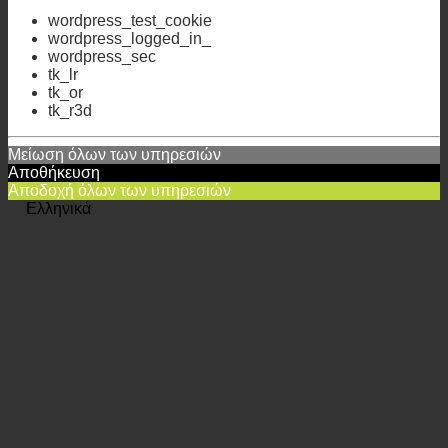
ακόλουθα τεχνικά απαιτούμενα cookies
wordpress_test_cookie
wordpress_logged_in_
wordpress_sec
tk_lr
tk_or
tk_r3d
Μείωση όλων των υπηρεσιών
Αποθήκευση
Αποδοχή όλων των υπηρεσιών
Ελληνικά