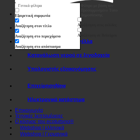
Αναζήτηση
Γενικά φίλτρα
Φίλτρο με βάση τον
Προσαρμοσμένο Τύπο
Επίδραση 7 σε 1
Δημοσίευσης
Εξαιρετική συμφωνία
Αναζήτηση στις σελίδες
Αναζήτηση στον τίτλο
Υγιεινή + άλατα
Αναζήτηση σε Beiträgen
Αναζήτηση στο περιεχόμενο
Σκληρό νερό + λεγεωνέλλα
Αναζήτηση στο απόσπασμα
Κατανάλωση νερού σε ξενοδοχεία
Υπολογιστής εξοικονόμησης
Επιχείρηση
Ηλεκτρονικό κατάστημα
Επικοινωνία
Τεχνικές λεπτομέρειες
Ο κόσμος του ecoturbino®
Webshop | ελληνικά