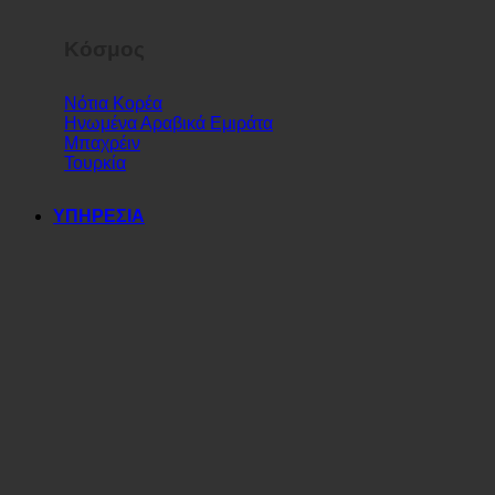
Κόσμος
Νότια Κορέα
Ηνωμένα Αραβικά Εμιράτα
Μπαχρέιν
Τουρκία
ΥΠΗΡΕΣΙΑ