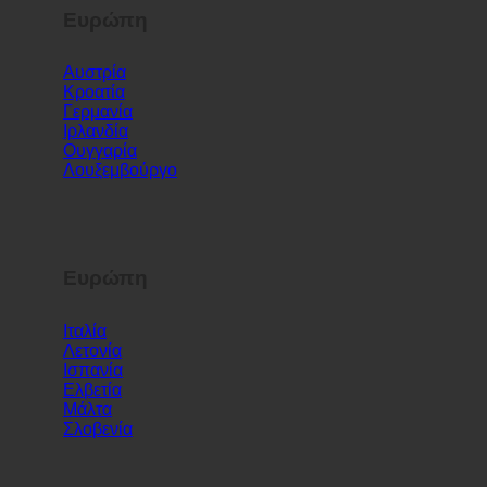
Ευρώπη
Αυστρία
Κροατία
Γερμανία
Ιρλανδία
Ουγγαρία
Λουξεμβούργο
Ευρώπη
Ιταλία
Λετονία
Ισπανία
Ελβετία
Μάλτα
Σλοβενία