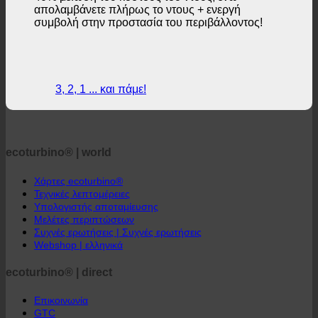
40% μείωση του κόστους του ντους, ενώ
απολαμβάνετε πλήρως το ντους + ενεργή
συμβολή στην προστασία του περιβάλλοντος!
3, 2, 1 ... και πάμε!
ecoturbino® | world
Χάρτες ecoturbino®
Τεχνικές λεπτομέρειες
Υπολογιστής αποταμίευσης
Μελέτες περιπτώσεων
Συχνές ερωτήσεις | Συχνές ερωτήσεις
Webshop | ελληνικά
ecoturbino® | direct
Επικοινωνία