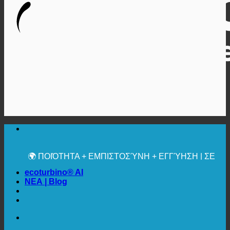
🔆 ΜΈΓΙΣΤΗ ΥΓΙΕΙΝΉ
✚ ΙΑΤΡΙΚΆ ΡΗΤΆ ΣΥΝΙΣΤΏΜΕΝΗ
💧 ΑΠΟΘΗΚΕΥΣΗ. ΒΙΩΣΙΜΟ.
🌍 ΠΟΙΌΤΗΤΑ + ΕΜΠΙΣΤΟΣΎΝΗ + ΕΓΓΎΗΣΗ | ΣΕ
ΧΡΉΣΗ ΠΑΓΚΟΣΜΊΩΣ
ecoturbino® AI
ΝΕΑ | Blog
🔆 ΜΈΓΙΣΤΗ ΥΓΙΕΙΝΉ
✚ ΙΑΤΡΙΚΆ ΡΗΤΆ ΣΥΝΙΣΤΏΜΕΝΗ