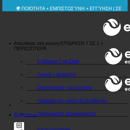
💧 ΑΠΟΘΗΚΕΥΣΗ. ΒΙΩΣΙΜΟ.
🌍 ΠΟΙΌΤΗΤΑ + ΕΜΠΙΣΤΟΣΎΝΗ + ΕΓΓΎΗΣΗ | ΣΕ
ΧΡΉΣΗ ΠΑΓΚΟΣΜΊΩΣ
Απευθείας στη γνώση
ΕΠΊΔΡΑΣΗ 7 ΣΕ 1 +
ΠΕΡΙΣΣΌΤΕΡΑ
Επίδραση 7 σε 1
Υγιεινή + άλατα
Σκληρό νερό + λεγεωνέλλα
Κατανάλωση νερού σε ξενοδοχεία
Υπολογιστής εξοικονόμησης
Κατάστημα