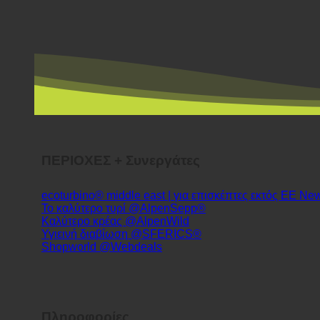
ΠΕΡΙΟΧΕΣ + Συνεργάτες
ecoturbino® middle east | για επισκέπτες εκτός ΕΕ
Το καλύτερο τυρί @AlpenSepp®
Καλύτερο κρέας @AlpenWild
Υγιεινή διαβίωση @SFERICS®
Shopworld @Webdeals