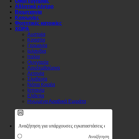
Ιατρικό
Οίκοι ευγηρίας
Αθλητικό κέντρο
Βιομηχανία
Κοινωνίες
Φοιτητικές κατοικίες
ΧΩΡΑ
Αυστρία
Κροατία
Γερμανία
Ιρλανδία
Ιταλία
Ουγγαρία
Λουξεμβούργο
Λετονία
Σλοβενία
Νότια Κορέα
Ισπανία
Ελβετία
Ηνωμένα Αραβικά Εμιράτα