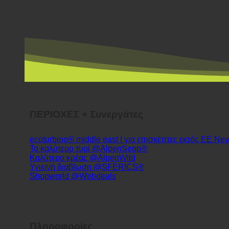
ΠΕΡΙΟΧΕΣ + Συνεργάτες
ecoturbino® middle east | για επισκέπτες εκτός ΕΕ
Το καλύτερο τυρί @AlpenSepp®
Καλύτερο κρέας @AlpenWild
Υγιεινή διαβίωση @SFERICS®
Shopworld @Webdeals