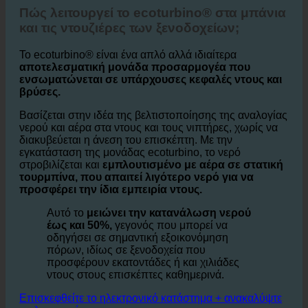
1. Πώς βοηθάει το ecoturbino® αυτόν τον συνεργάτη
ξενοδοχείου;
Πώς λειτουργεί το ecoturbino® στα μπάνια
και τις ντουζιέρες των ξενοδοχείων;
Το ecoturbino® είναι ένα απλό αλλά ιδιαίτερα
αποτελεσματική μονάδα προσαρμογέα που
ενσωματώνεται σε υπάρχουσες κεφαλές ντους και
βρύσες.
Βασίζεται στην ιδέα της βελτιστοποίησης της αναλογίας
νερού και αέρα στα ντους και τους νιπτήρες, χωρίς να
διακυβεύεται η άνεση του επισκέπτη. Με την
εγκατάσταση της μονάδας ecoturbino, το νερό
στροβιλίζεται και
εμπλουτισμένο με αέρα σε στατική
τουρμπίνα, που απαιτεί λιγότερο νερό για να
προσφέρει την ίδια εμπειρία ντους.
Αυτό το
μειώνει την κατανάλωση νερού
έως και 50%,
γεγονός που μπορεί να
οδηγήσει σε σημαντική εξοικονόμηση
πόρων, ιδίως σε ξενοδοχεία που
προσφέρουν εκατοντάδες ή και χιλιάδες