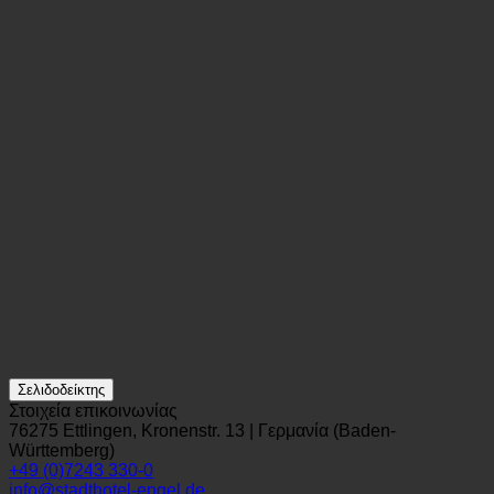
Σελιδοδείκτης
Στοιχεία επικοινωνίας
76275 Ettlingen, Kronenstr. 13 | Γερμανία (Baden-