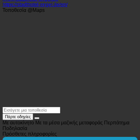
Württemberg)
+49 (0)7243 330-0
info@stadthotel-engel.de
https://stadthotel-engel.de/en/
Τοποθεσία @Maps
Πάρτε οδηγίες
Με αυτοκίνητο
Με τα μέσα μαζικής μεταφοράς
Περπάτημα