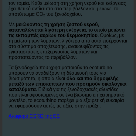
Η κατανάλωση νερού στον κλάδο της φιλοξενίας είναι
ένας από τους μεγαλύτερους παράγοντες που
συμβάλλουν στην
περιβαλλοντικές επιπτώσεις
από
τον τομέα. Κάθε μείωση στη χρήση νερού και ενέργειας
έχει θετικό αντίκτυπο στο περιβάλλον και μειώνει το
αποτύπωμα CO₂ του ξενοδοχείου.
Με
μειώνοντας τη χρήση ζεστού νερού,
καταναλώνεται λιγότερη ενέργεια,
το οποίο
μειώνει
τις εκπομπές αερίων του θερμοκηπίου.
Ομοίως, με
τη μείωση των λυμάτων, λιγότερα από αυτά εισέρχονται
στο σύστημα αποχέτευσης, ανακουφίζοντας τις
εγκαταστάσεις επεξεργασίας λυμάτων και
προστατεύοντας το περιβάλλον.
Τα ξενοδοχεία που χρησιμοποιούν το ecoturbino
μπορούν να αναδείξουν τη δέσμευσή τους για
βιωσιμότητα, η οποία είναι
όλο και πιο δημοφιλής
μεταξύ των επισκεπτών που προτιμούν οικολογικά
καταλύματα.
Ειδικά για τις ξενοδοχειακές αλυσίδες
που είναι αφοσιωμένες σε ένα βιώσιμο επιχειρηματικό
μοντέλο, το ecoturbino παρέχει μια εξαιρετική ευκαιρία
να εφαρμόσουν αυτές τις αξίες στην πράξη.
Αναφορά CSRD της ΕΕ