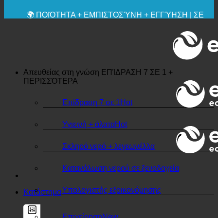
🔆 ΜΈΓΙΣΤΗ ΥΓΙΕΙΝΉ
✚ ΙΑΤΡΙΚΆ ΡΗΤΆ ΣΥΝΙΣΤΏΜΕΝΗ
💧 ΑΠΟΘΗΚΕΥΣΗ. ΒΙΩΣΙΜΟ.
🌍 ΠΟΙΌΤΗΤΑ + ΕΜΠΙΣΤΟΣΎΝΗ + ΕΓΓΎΗΣΗ | ΣΕ
ΧΡΉΣΗ ΠΑΓΚΟΣΜΊΩΣ
Απευθείας στη γνώση
ΕΠΊΔΡΑΣΗ 7 ΣΕ 1 +
ΠΕΡΙΣΣΌΤΕΡΑ
Επίδραση 7 σε 1
Υγιεινή + άλατα
Σκληρό νερό + λεγεωνέλλα
Κατανάλωση νερού σε ξενοδοχεία
Υπολογιστής εξοικονόμησης
Κατάστημα