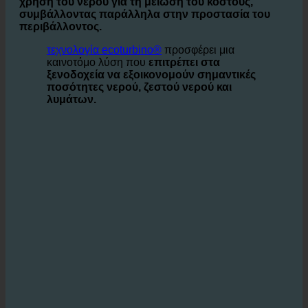
καθημερινά μεγάλες ποσότητες νερού, οι επιχειρήσεις
αντιμετωπίζουν την πρόκληση
την αποτελεσματική
χρήση του νερού για τη μείωση του κόστους,
συμβάλλοντας παράλληλα στην προστασία του
περιβάλλοντος.
τεχνολογία ecoturbino®
προσφέρει μια
καινοτόμο λύση που
επιτρέπει στα
ξενοδοχεία να εξοικονομούν σημαντικές
ποσότητες νερού, ζεστού νερού και
λυμάτων.