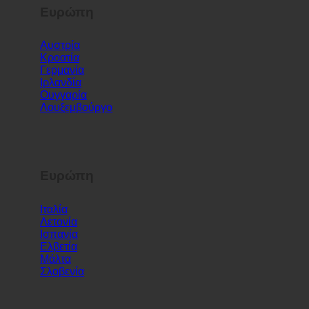
Ευρώπη
Αυστρία
Κροατία
Γερμανία
Ιρλανδία
Ουγγαρία
Λουξεμβούργο
Ευρώπη
Ιταλία
Λετονία
Ισπανία
Ελβετία
Μάλτα
Σλοβενία