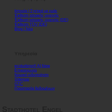
Πληροφορίες
Ιστορία | Σχετικά με εμάς
Έκθεση ιατρικής υγιεινής
Έκθεση ιατρικής υγιεινής (DE)
Έκθεση TÜV (DE)
Blog | Νέα
Υπηρεσία
ecoturbino® AI
Επικοινωνία
Νομική ειδοποίηση
Sitemap
GTC
Προστασία δεδομένων