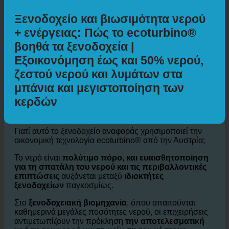
Ποδηλασία
Πρόσθετες πληροφορίες
Ξενοδοχείο και βιωσιμότητα νερού
+ ενέργειας: Πώς το ecoturbino®
βοηθά τα ξενοδοχεία |
Εξοικονόμηση έως και 50% νερού,
ζεστού νερού και λυμάτων στα
μπάνια και μεγιστοποίηση των
κερδών
Γιατί αυτό το ξενοδοχείο αναφοράς χρησιμοποιεί την
οικονομική τεχνολογία ecoturbino® από την Αυστρία;
Το νερό είναι
πολύτιμο πόρο, και ευαισθητοποίηση
για τη σπατάλη του νερού και τις περιβαλλοντικές
επιπτώσεις
αυξάνεται μεταξύ
ιδιοκτήτες
ξενοδοχείων
παγκοσμίως.
Στο
ξενοδοχειακή βιομηχανία
, όπου απαιτούνται