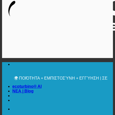
🔆 ΜΈΓΙΣΤΗ ΥΓΙΕΙΝΉ
✚ ΙΑΤΡΙΚΆ ΡΗΤΆ ΣΥΝΙΣΤΏΜΕΝΗ
💧 ΑΠΟΘΗΚΕΥΣΗ. ΒΙΩΣΙΜΟ.
🌍 ΠΟΙΌΤΗΤΑ + ΕΜΠΙΣΤΟΣΎΝΗ + ΕΓΓΎΗΣΗ | ΣΕ
ΧΡΉΣΗ ΠΑΓΚΟΣΜΊΩΣ
ecoturbino® AI
ΝΕΑ | Blog