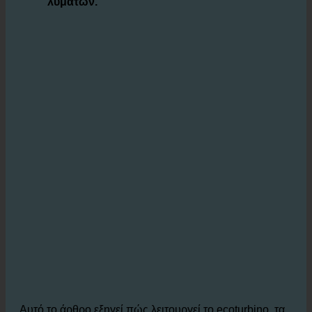
ποσότητες νερού, ζεστού νερού και
λυμάτων.