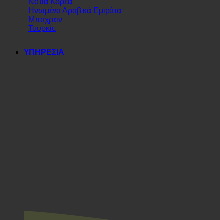
Νότια Κορέα
Ηνωμένα Αραβικά Εμιράτα
Μπαχρέιν
Τουρκία
ΥΠΗΡΕΣΙΑ