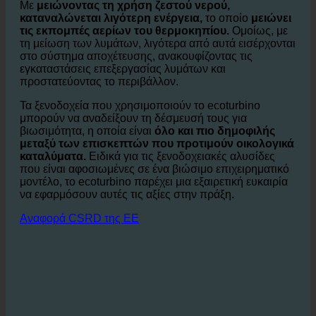
αποτύπωμα CO₂ του ξενοδοχείου.
Με
μειώνοντας τη χρήση ζεστού νερού,
καταναλώνεται λιγότερη ενέργεια,
το οποίο
μειώνει
τις εκπομπές αερίων του θερμοκηπίου.
Ομοίως, με
τη μείωση των λυμάτων, λιγότερα από αυτά εισέρχονται
στο σύστημα αποχέτευσης, ανακουφίζοντας τις
εγκαταστάσεις επεξεργασίας λυμάτων και
προστατεύοντας το περιβάλλον.
Τα ξενοδοχεία που χρησιμοποιούν το ecoturbino
μπορούν να αναδείξουν τη δέσμευσή τους για
βιωσιμότητα, η οποία είναι
όλο και πιο δημοφιλής
μεταξύ των επισκεπτών που προτιμούν οικολογικά
καταλύματα.
Ειδικά για τις ξενοδοχειακές αλυσίδες
που είναι αφοσιωμένες σε ένα βιώσιμο επιχειρηματικό
μοντέλο, το ecoturbino παρέχει μια εξαιρετική ευκαιρία
να εφαρμόσουν αυτές τις αξίες στην πράξη.
Αναφορά CSRD της ΕΕ