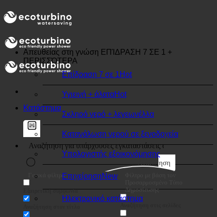
🌍 ΠΟΙΌΤΗΤΑ + ΕΜΠΙΣΤΟΣΎΝΗ + ΕΓΓΎΗΣΗ | ΣΕ
ΧΡΉΣΗ ΠΑΓΚΟΣΜΊΩΣ
Απευθείας στη γνώση
ΕΠΊΔΡΑΣΗ 7 ΣΕ 1 +
ΠΕΡΙΣΣΌΤΕΡΑ
Επίδραση 7 σε 1
Υγιεινή + άλατα
Κατάστημα
Σκληρό νερό + λεγεωνέλλα
Κατανάλωση νερού σε ξενοδοχεία
Υπολογιστής εξοικονόμησης
Αναζήτηση
Γενικά φίλτρα
Φίλτρο με βάση τον
Επιχείρηση
Προσαρμοσμένο Τύπο
Δημοσίευσης
Εξαιρετική συμφωνία
Ηλεκτρονικό κατάστημα