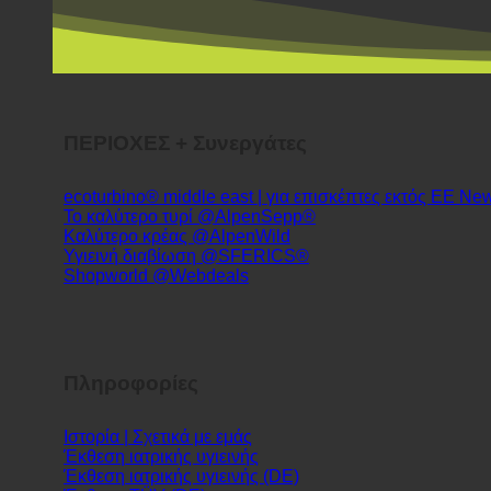
ΠΕΡΙΟΧΕΣ + Συνεργάτες
ecoturbino® middle east | για επισκέπτες εκτός ΕΕ
Το καλύτερο τυρί @AlpenSepp®
Καλύτερο κρέας @AlpenWild
Υγιεινή διαβίωση @SFERICS®
Shopworld @Webdeals
Πληροφορίες
Ιστορία | Σχετικά με εμάς