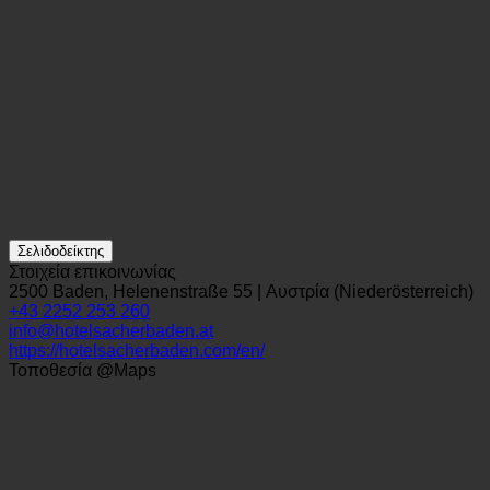
Σελιδοδείκτης
Στοιχεία επικοινωνίας
2500 Baden, Helenenstraße 55 | Αυστρία (Niederösterreich)
+43 2252 253 260
info@hotelsacherbaden.at
https://hotelsacherbaden.com/en/
Τοποθεσία @Maps