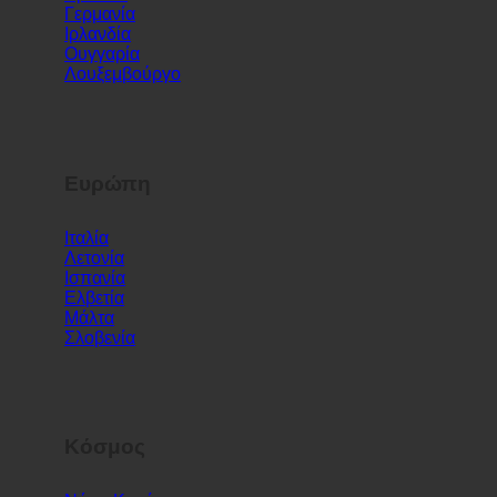
Αυστρία
Κροατία
Γερμανία
Ιρλανδία
Ουγγαρία
Λουξεμβούργο
Ευρώπη
Ιταλία
Λετονία
Ισπανία
Ελβετία
Μάλτα
Σλοβενία
Κόσμος