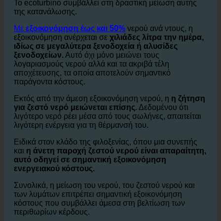
Τα ξενοδοχεία έχουν τεράστια κατανάλωση νερού
,
ειδικά σε
ντους και μπάνια δωματίων επισκεπτών.
Το ecoturbino συμβάλλει στη δραστική μείωση αυτής
της κατανάλωσης.
Με
εξοικονόμηση έως και 50%
νερού ανά ντους, η
εξοικονόμηση ανέρχεται σε
χιλιάδες λίτρα την ημέρα,
ιδίως σε μεγαλύτερα ξενοδοχεία ή αλυσίδες
ξενοδοχείων.
Αυτό όχι μόνο μειώνει τους
λογαριασμούς νερού αλλά και τα ακριβά τέλη
αποχέτευσης, τα οποία αποτελούν σημαντικό
παράγοντα κόστους.
Εκτός από την άμεση εξοικονόμηση νερού, η
η ζήτηση
για ζεστό νερό μειώνεται επίσης
. Δεδομένου ότι
λιγότερο νερό ρέει μέσα από τους σωλήνες, απαιτείται
λιγότερη ενέργεια για τη θέρμανσή του.
Ειδικά στον κλάδο της φιλοξενίας, όπου μια συνεπής
και
η άνετη παροχή ζεστού νερού είναι απαραίτητη,
αυτό οδηγεί σε σημαντική εξοικονόμηση
ενεργειακού κόστους.
Συνολικά, η μείωση του νερού, του ζεστού νερού και
των λυμάτων επιτρέπει σημαντική εξοικονόμηση
κόστους που συμβάλλει άμεσα στη βελτίωση των