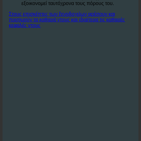
Οι επισκέπτες απολαμβάνουν το ίδιο ντους
υψηλής ποιότητας, ενώ το ξενοδοχείο
εξοικονομεί ταυτόχρονα τους πόρους του.
Στους επισκέπτες των ξενοδοχείων αρέσουν και
προτιμούν τα καθαρά ντους και ιδιαίτερα τις καθαρές
κεφαλές ντους