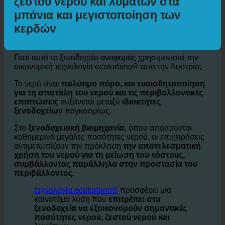
Εξοικονόμηση έως και 50% νερού,
ζεστού νερού και λυμάτων στα
μπάνια και μεγιστοποίηση των
κερδών
Γιατί αυτό το ξενοδοχείο αναφοράς χρησιμοποιεί την
οικονομική τεχνολογία ecoturbino® από την Αυστρία;
Το νερό είναι
πολύτιμο πόρο, και ευαισθητοποίηση
για τη σπατάλη του νερού και τις περιβαλλοντικές
επιπτώσεις
αυξάνεται μεταξύ
ιδιοκτήτες
ξενοδοχείων
παγκοσμίως.
Στο
ξενοδοχειακή βιομηχανία
, όπου απαιτούνται
καθημερινά μεγάλες ποσότητες νερού, οι επιχειρήσεις
αντιμετωπίζουν την πρόκληση
την αποτελεσματική
χρήση του νερού για τη μείωση του κόστους,
συμβάλλοντας παράλληλα στην προστασία του
περιβάλλοντος.
τεχνολογία ecoturbino®
προσφέρει μια
καινοτόμο λύση που
επιτρέπει στα
ξενοδοχεία να εξοικονομούν σημαντικές