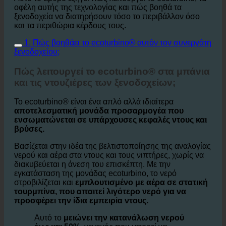
Αυτό το άρθρο εξηγεί πώς λειτουργεί το ecoturbino, τα
οφέλη αυτής της τεχνολογίας και πώς βοηθά τα
ξενοδοχεία να διατηρήσουν τόσο το περιβάλλον όσο
και τα περιθώρια κέρδους τους.
1. Πώς βοηθάει το ecoturbino® αυτόν τον συνεργάτη
ξενοδοχείου;
Πώς λειτουργεί το ecoturbino® στα μπάνια
και τις ντουζιέρες των ξενοδοχείων;
Το ecoturbino® είναι ένα απλό αλλά ιδιαίτερα
αποτελεσματική μονάδα προσαρμογέα που
ενσωματώνεται σε υπάρχουσες κεφαλές ντους και
βρύσες.
Βασίζεται στην ιδέα της βελτιστοποίησης της αναλογίας
νερού και αέρα στα ντους και τους νιπτήρες, χωρίς να
διακυβεύεται η άνεση του επισκέπτη. Με την
εγκατάσταση της μονάδας ecoturbino, το νερό
στροβιλίζεται και
εμπλουτισμένο με αέρα σε στατική
τουρμπίνα, που απαιτεί λιγότερο νερό για να
προσφέρει την ίδια εμπειρία ντους.