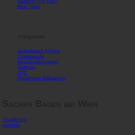
Έκθεση ιατρικής υγιεινής
Έκθεση ιατρικής υγιεινής (DE)
Έκθεση TÜV (DE)
Blog | Νέα
Υπηρεσία
ecoturbino® AI
Επικοινωνία
Νομική ειδοποίηση
Sitemap
GTC
Προστασία δεδομένων
Sacher Baden bei Wien
Ξενοδοχείο