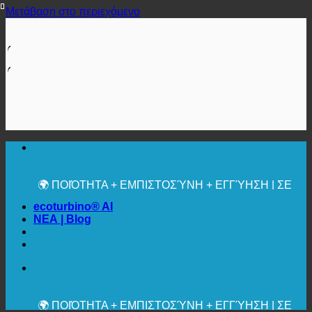
Μετάβαση στο περιεχόμενο
🔆 ΜΈΓΙΣΤΗ ΥΓΙΕΙΝΉ
✚ ΙΑΤΡΙΚΆ ΡΗΤΆ ΣΥΝΙΣΤΏΜΕΝΗ
💧 ΑΠΟΘΗΚΕΥΣΗ. ΒΙΩΣΙΜΟ.
🌍 ΠΟΙΌΤΗΤΑ + ΕΜΠΙΣΤΟΣΎΝΗ + ΕΓΓΎΗΣΗ | ΣΕ
ΧΡΉΣΗ ΠΑΓΚΟΣΜΊΩΣ
ecoturbino® AI
ΝΕΑ | Blog
🔆 ΜΈΓΙΣΤΗ ΥΓΙΕΙΝΉ
✚ ΙΑΤΡΙΚΆ ΡΗΤΆ ΣΥΝΙΣΤΏΜΕΝΗ
💧 ΑΠΟΘΗΚΕΥΣΗ. ΒΙΩΣΙΜΟ.