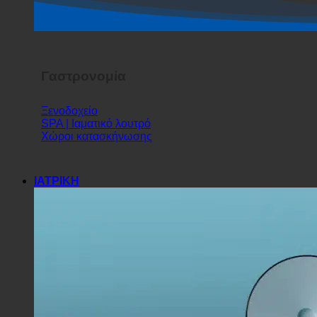
Σόου τρόμου
Γαστρονομία
Ξενοδοχείο
SPA | Ιαματικό λουτρό
Χώροι κατασκήνωσης
ΙΑΤΡΙΚΗ