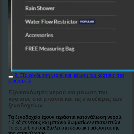
2. Εξοικονόμηση νερού και μείωση του κόστους στα
ξενοδοχεία
Εξοικονόμηση νερού και μείωση του
κόστους στα μπάνια και τις ντουζιέρες των
ξενοδοχείων
Τα ξενοδοχεία έχουν τεράστια κατανάλωση νερού
,