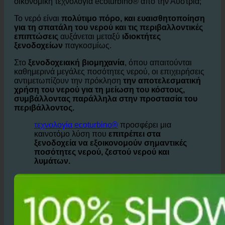
Γιατί αυτό το ξενοδοχείο αναφοράς χρησιμοποιεί την
οικονομική τεχνολογία ecoturbino® από την Αυστρία;
Το νερό είναι
πολύτιμο πόρο, και ευαισθητοποίηση
για τη σπατάλη του νερού και τις περιβαλλοντικές
επιπτώσεις
αυξάνεται μεταξύ
ιδιοκτήτες
ξενοδοχείων
παγκοσμίως.
Στο
ξενοδοχειακή βιομηχανία
, όπου απαιτούνται
καθημερινά μεγάλες ποσότητες νερού, οι επιχειρήσεις
αντιμετωπίζουν την πρόκληση
την αποτελεσματική
χρήση του νερού για τη μείωση του κόστους,
συμβάλλοντας παράλληλα στην προστασία του
περιβάλλοντος.
τεχνολογία ecoturbino®
προσφέρει μια
καινοτόμο λύση που
επιτρέπει στα
ξενοδοχεία να εξοικονομούν σημαντικές
ποσότητες νερού, ζεστού νερού και
λυμάτων.