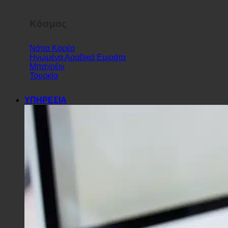
Κόσμος
Νότια Κορέα
Ηνωμένα Αραβικά Εμιράτα
Μπαχρέιν
Τουρκία
ΥΠΗΡΕΣΙΑ