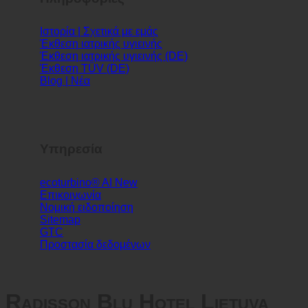
Πληροφορίες
Ιστορία | Σχετικά με εμάς
Έκθεση ιατρικής υγιεινής
Έκθεση ιατρικής υγιεινής (DE)
Έκθεση TÜV (DE)
Blog | Νέα
Υπηρεσία
ecoturbino® AI
Επικοινωνία
Νομική ειδοποίηση
Sitemap
GTC
Προστασία δεδομένων