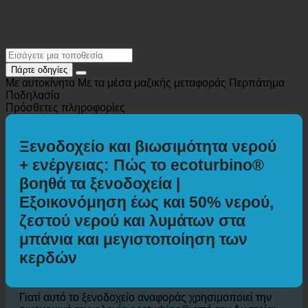
Πάρτε οδηγίες
Με αυτοκίνητο
Με τα μέσα μαζικής μεταφοράς
Περπάτημα
Ποδηλασία
Πρόσθετες πληροφορίες
Ξενοδοχείο και βιωσιμότητα νερού
+ ενέργειας: Πώς το ecoturbino®
βοηθά τα ξενοδοχεία |
Εξοικονόμηση έως και 50% νερού,
ζεστού νερού και λυμάτων στα
μπάνια και μεγιστοποίηση των
κερδών