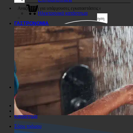
Επιχείρηση
Ηλεκτρονικό κατάστημα
Αναζήτηση
ΓΑΣΤΡΟΝΟΜΙΑ
Γενικά φίλτρα
Φίλτρο με βάση τον
Προσαρμοσμένο Τύπο
Δημοσίευσης
Εξαιρετική συμφωνία
Αναζήτηση στις σελίδες
Αναζήτηση στον τίτλο
Αναζήτηση σε Beiträgen
Αναζήτηση στο περιεχόμενο
Αναζήτηση στο απόσπασμα
Σόου τρόμου
Κατάστημα