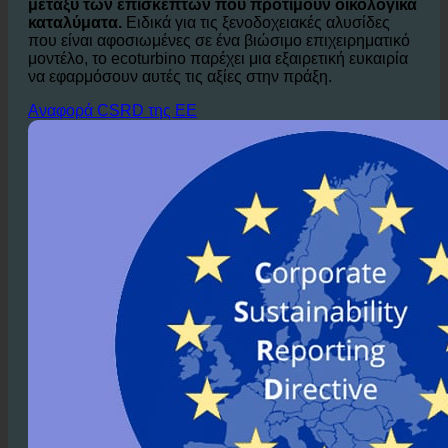
μπορούν να αναδείξουν τη δέσμευσή τους για
βιωσιμότητα, η οποία είναι
όλο και πιο δημοφιλής
μεταξύ των επισκεπτών που προτιμούν οικολογικά
καταλύματα.
Ειδικά για τις ξενοδοχειακές αλυσίδες
που είναι αφοσιωμένες σε ένα βιώσιμο επιχειρηματικό
μοντέλο, το ecoturbino παρέχει μια εξαιρετική ευκαιρία
να εφαρμόσουν αυτές τις αξίες στην πράξη.
Αναφορά CSRD της ΕΕ