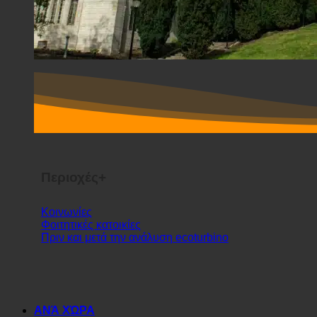
Περιοχές+
Κοινωνίες
Φοιτητικές κατοικίες
Πριν και μετά την ανάλυση ecoturbino