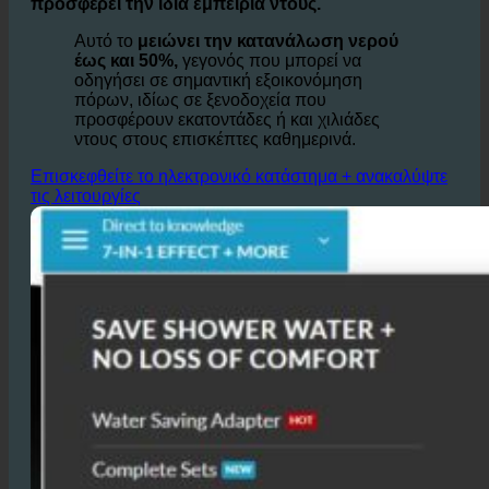
στροβιλίζεται και
εμπλουτισμένο με αέρα σε στατική
τουρμπίνα, που απαιτεί λιγότερο νερό για να
προσφέρει την ίδια εμπειρία ντους.
Αυτό το
μειώνει την κατανάλωση νερού
έως και 50%,
γεγονός που μπορεί να
οδηγήσει σε σημαντική εξοικονόμηση
πόρων, ιδίως σε ξενοδοχεία που
προσφέρουν εκατοντάδες ή και χιλιάδες
ντους στους επισκέπτες καθημερινά.
Επισκεφθείτε το ηλεκτρονικό κατάστημα + ανακαλύψτε
τις λειτουργίες