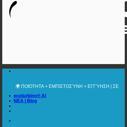
🔆 ΜΈΓΙΣΤΗ ΥΓΙΕΙΝΉ
✚ ΙΑΤΡΙΚΆ ΡΗΤΆ ΣΥΝΙΣΤΏΜΕΝΗ
💧 ΑΠΟΘΗΚΕΥΣΗ. ΒΙΩΣΙΜΟ.
🌍 ΠΟΙΌΤΗΤΑ + ΕΜΠΙΣΤΟΣΎΝΗ + ΕΓΓΎΗΣΗ | ΣΕ
ΧΡΉΣΗ ΠΑΓΚΟΣΜΊΩΣ
ecoturbino® AI
ΝΕΑ | Blog