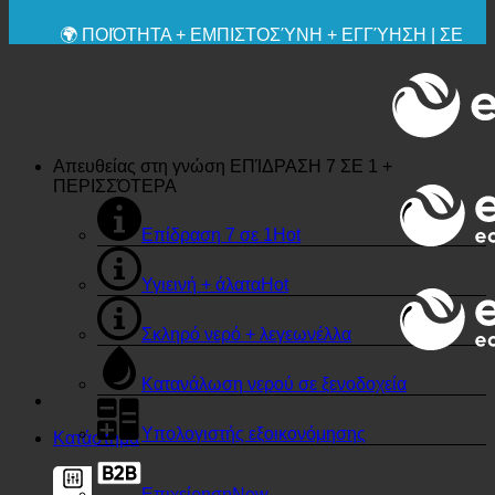
🔆 ΜΈΓΙΣΤΗ ΥΓΙΕΙΝΉ
✚ ΙΑΤΡΙΚΆ ΡΗΤΆ ΣΥΝΙΣΤΏΜΕΝΗ
💧 ΑΠΟΘΗΚΕΥΣΗ. ΒΙΩΣΙΜΟ.
🌍 ΠΟΙΌΤΗΤΑ + ΕΜΠΙΣΤΟΣΎΝΗ + ΕΓΓΎΗΣΗ | ΣΕ
ΧΡΉΣΗ ΠΑΓΚΟΣΜΊΩΣ
Απευθείας στη γνώση
ΕΠΊΔΡΑΣΗ 7 ΣΕ 1 +
ΠΕΡΙΣΣΌΤΕΡΑ
Επίδραση 7 σε 1
Υγιεινή + άλατα
Σκληρό νερό + λεγεωνέλλα
Κατανάλωση νερού σε ξενοδοχεία
Υπολογιστής εξοικονόμησης
Κατάστημα