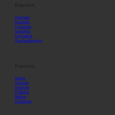
Ευρώπη
Αυστρία
Κροατία
Γερμανία
Ιρλανδία
Ουγγαρία
Λουξεμβούργο
Ευρώπη
Ιταλία
Λετονία
Ισπανία
Ελβετία
Μάλτα
Σλοβενία