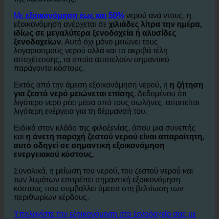
ειδικά σε
ντους και μπάνια δωματίων επισκεπτών.
Το ecoturbino συμβάλλει στη δραστική μείωση αυτής
της κατανάλωσης.
Με
εξοικονόμηση έως και 50%
νερού ανά ντους, η
εξοικονόμηση ανέρχεται σε
χιλιάδες λίτρα την ημέρα,
ιδίως σε μεγαλύτερα ξενοδοχεία ή αλυσίδες
ξενοδοχείων.
Αυτό όχι μόνο μειώνει τους
λογαριασμούς νερού αλλά και τα ακριβά τέλη
αποχέτευσης, τα οποία αποτελούν σημαντικό
παράγοντα κόστους.
Εκτός από την άμεση εξοικονόμηση νερού, η
η ζήτηση
για ζεστό νερό μειώνεται επίσης
. Δεδομένου ότι
λιγότερο νερό ρέει μέσα από τους σωλήνες, απαιτείται
λιγότερη ενέργεια για τη θέρμανσή του.
Ειδικά στον κλάδο της φιλοξενίας, όπου μια συνεπής
και
η άνετη παροχή ζεστού νερού είναι απαραίτητη,
αυτό οδηγεί σε σημαντική εξοικονόμηση
ενεργειακού κόστους.
Συνολικά, η μείωση του νερού, του ζεστού νερού και
των λυμάτων επιτρέπει σημαντική εξοικονόμηση
κόστους που συμβάλλει άμεσα στη βελτίωση των