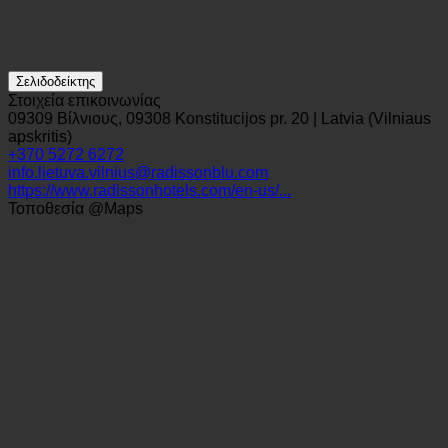
Σελιδοδείκτης
Στοιχεία επικοινωνίας
09309 Βίλνιους, 09308 Konstitucijos pr. 20 | Latvia (Vilniaus
apskritis)
+370 5272 6272
info.lietuva.vilnius@radissonblu.com
https://www.radissonhotels.com/en-us/...
Τοποθεσία @Maps