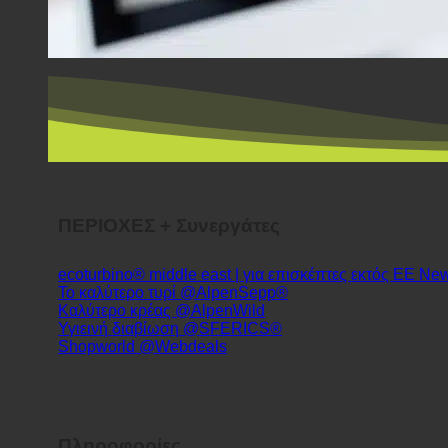
ΠΕΡΙΟΧΕΣ + Συνεργάτες
ecoturbino® middle east | για επισκέπτες εκτός ΕΕ
Το καλύτερο τυρί @AlpenSepp®
Καλύτερο κρέας @AlpenWild
Υγιεινή διαβίωση @SFERICS®
Shopworld @Webdeals