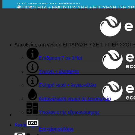
💧 ΑΠΟΘΗΚΕΥΣΗ. ΒΙΩΣΙΜΟ.
🌍 ΠΟΙΌΤΗΤΑ + ΕΜΠΙΣΤΟΣΎΝΗ + ΕΓΓΎΗΣΗ | ΣΕ 
Απευθείας στη γνώση
ΕΠΊΔΡΑΣΗ 7 ΣΕ 1 + ΠΕΡΙΣΣΌΤ
Επίδραση 7 σε 1
Υγιεινή + άλατα
Σκληρό νερό + λεγεωνέλλα
Κατανάλωση νερού σε ξενοδοχεία
Υπολογιστής εξοικονόμησης
Κατάστημα
Επιχείρηση