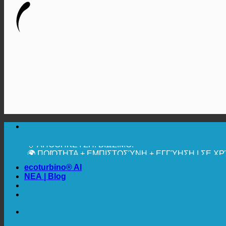
🔆 ΜΈΓΙΣΤΗ ΥΓΙΕΙΝΉ
✚ ΙΑΤΡΙΚΆ ΡΗΤΆ ΣΥΝΙΣΤΏΜΕΝΗ
💧 ΑΠΟΘΗΚΕΥΣΗ. ΒΙΩΣΙΜΟ.
🌍 ΠΟΙΌΤΗΤΑ + ΕΜΠΙΣΤΟΣΎΝΗ + ΕΓΓΎΗΣΗ | ΣΕ 
ecoturbino® AI
ΝΕΑ | Blog
🔆 ΜΈΓΙΣΤΗ ΥΓΙΕΙΝΉ
✚ ΙΑΤΡΙΚΆ ΡΗΤΆ ΣΥΝΙΣΤΏΜΕΝΗ