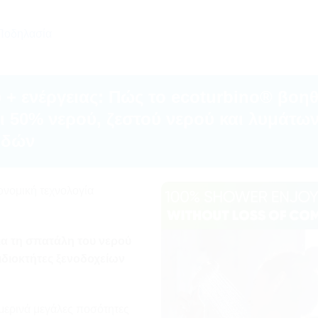
Ποδηλασία
 + ενέργειας: Πώς το ecoturbino® βοηθ
ι 50% νερού, ζεστού νερού και λυμάτω
ρδών
ονομική τεχνολογία
ια τη σπατάλη του νερού
ιδιοκτήτες ξενοδοχείων
μερινά μεγάλες ποσότητες