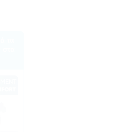
ά τα
ν στα