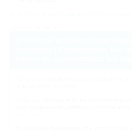
ΠΆΡΤΕ ΟΔΗΓΊΕΣ
Με αυτοκίνητο
Με τα μέσα μαζικής μεταφοράς
Περπάτημα
Πρόσθετες πληροφορίες
Ξενοδοχείο και βιωσιμότητα νερού
ξενοδοχεία | Εξοικονόμηση έως κα
μπάνια και μεγιστοποίηση των κε
Γιατί αυτό το ξενοδοχείο αναφοράς χρησιμοποιεί την οικ
ecoturbino® από την Αυστρία;
Το νερό είναι
πολύτιμο πόρο, και ευαισθητοποίηση γ
και τις περιβαλλοντικές επιπτώσεις
αυξάνεται μεταξύ
παγκοσμίως.
Στο
ξενοδοχειακή βιομηχανία
, όπου απαιτούνται καθη