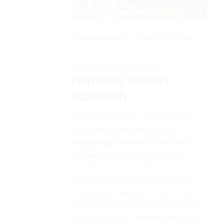
ΠΛΗΡΟΦΟΡΊΕΣ ΚΑΤΑΧΏΡΙΣΗΣ
Λεπτομερείς πληροφορίες
Hapimag Resort
Saalbach
Το βουνό σας καλεί - καλώς ήρθατε
στο
Άλπεις Kitzbühel!
Το σας
διαμέρισμα διακοπών είναι στο
Saalbach
, όπου οι καρδιές των
πεζοπόρων και των αθλητών
χοροπηδούν από χαρά. Η πίστα του
σκι βρίσκεται ακριβώς δίπλα, όπως
και τα καταστήματα και τα εστιατόρια.
Μια επίσκεψη στο
Zell am See
αξίζει