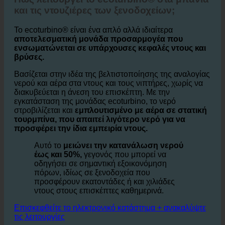
Πώς λειτουργεί το ecoturbino® στα μπάνια
και τις ντουζιέρες των ξενοδοχείων;
Το ecoturbino® είναι ένα απλό αλλά ιδιαίτερα
αποτελεσματική μονάδα προσαρμογέα που
ενσωματώνεται σε υπάρχουσες κεφαλές ντους και
βρύσες.
Βασίζεται στην ιδέα της βελτιστοποίησης της αναλογίας
νερού και αέρα στα ντους και τους νιπτήρες, χωρίς να
διακυβεύεται η άνεση του επισκέπτη. Με την
εγκατάσταση της μονάδας ecoturbino, το νερό
στροβιλίζεται και
εμπλουτισμένο με αέρα σε στατική
τουρμπίνα, που απαιτεί λιγότερο νερό για να
προσφέρει την ίδια εμπειρία ντους.
Αυτό το
μειώνει την κατανάλωση νερού
έως και 50%,
γεγονός που μπορεί να
οδηγήσει σε σημαντική εξοικονόμηση
πόρων, ιδίως σε ξενοδοχεία που
προσφέρουν εκατοντάδες ή και χιλιάδες
ντους στους επισκέπτες καθημερινά.
Επισκεφθείτε το ηλεκτρονικό κατάστημα + ανακαλύψτε