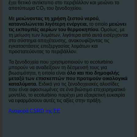
τον τομέα. Κάθε μείωση στη χρήση νερού και ενέργειας
έχει θετικό αντίκτυπο στο περιβάλλον και μειώνει το
αποτύπωμα CO₂ του ξενοδοχείου.
Με
μειώνοντας τη χρήση ζεστού νερού,
καταναλώνεται λιγότερη ενέργεια,
το οποίο
μειώνει
τις εκπομπές αερίων του θερμοκηπίου.
Ομοίως, με
τη μείωση των λυμάτων, λιγότερα από αυτά εισέρχονται
στο σύστημα αποχέτευσης, ανακουφίζοντας τις
εγκαταστάσεις επεξεργασίας λυμάτων και
προστατεύοντας το περιβάλλον.
Τα ξενοδοχεία που χρησιμοποιούν το ecoturbino
μπορούν να αναδείξουν τη δέσμευσή τους για
βιωσιμότητα, η οποία είναι
όλο και πιο δημοφιλής
μεταξύ των επισκεπτών που προτιμούν οικολογικά
καταλύματα.
Ειδικά για τις ξενοδοχειακές αλυσίδες
που είναι αφοσιωμένες σε ένα βιώσιμο επιχειρηματικό
μοντέλο, το ecoturbino παρέχει μια εξαιρετική ευκαιρία
να εφαρμόσουν αυτές τις αξίες στην πράξη.
Αναφορά CSRD της ΕΕ