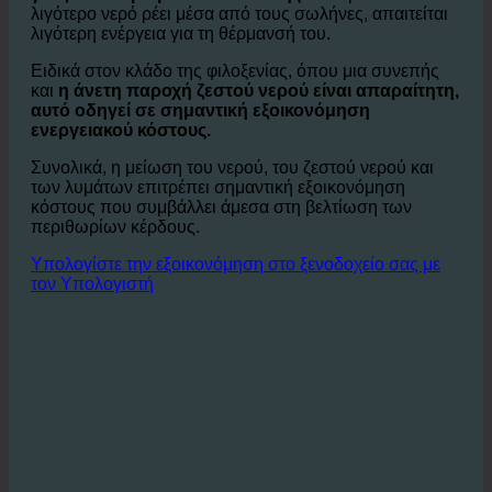
Εκτός από την άμεση εξοικονόμηση νερού, η
η ζήτηση
για ζεστό νερό μειώνεται επίσης
. Δεδομένου ότι
λιγότερο νερό ρέει μέσα από τους σωλήνες, απαιτείται
λιγότερη ενέργεια για τη θέρμανσή του.
Ειδικά στον κλάδο της φιλοξενίας, όπου μια συνεπής
και
η άνετη παροχή ζεστού νερού είναι απαραίτητη,
αυτό οδηγεί σε σημαντική εξοικονόμηση
ενεργειακού κόστους.
Συνολικά, η μείωση του νερού, του ζεστού νερού και
των λυμάτων επιτρέπει σημαντική εξοικονόμηση
κόστους που συμβάλλει άμεσα στη βελτίωση των
περιθωρίων κέρδους.
Υπολογίστε την εξοικονόμηση στο ξενοδοχείο σας με
τον Υπολογιστή