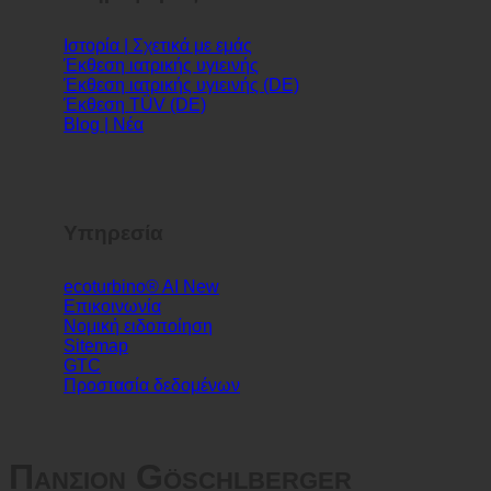
Πληροφορίες
Ιστορία | Σχετικά με εμάς
Έκθεση ιατρικής υγιεινής
Έκθεση ιατρικής υγιεινής (DE)
Έκθεση TÜV (DE)
Blog | Νέα
Υπηρεσία
ecoturbino® AI
Επικοινωνία
Νομική ειδοποίηση
Sitemap
GTC
Προστασία δεδομένων