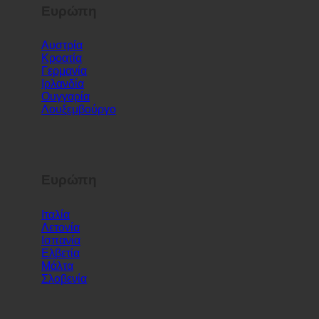
Ευρώπη
Αυστρία
Κροατία
Γερμανία
Ιρλανδία
Ουγγαρία
Λουξεμβούργο
Ευρώπη
Ιταλία
Λετονία
Ισπανία
Ελβετία
Μάλτα
Σλοβενία