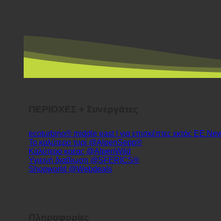
ΠΕΡΙΟΧΕΣ + Συνεργάτες
ecoturbino® middle east | για επισκέπτες εκτός ΕΕ
Το καλύτερο τυρί @AlpenSepp®
Καλύτερο κρέας @AlpenWild
Υγιεινή διαβίωση @SFERICS®
Shopworld @Webdeals