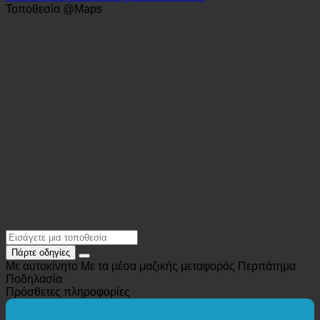
pension.goeschlberger@aon.at
https://www.goeschlberger-mondsee.at/
Τοποθεσία @Maps
Πάρτε οδηγίες
Με αυτοκίνητο
Με τα μέσα μαζικής μεταφοράς
Περπάτημα
Ποδηλασία
Πρόσθετες πληροφορίες