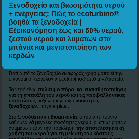
Ξενοδοχείο και βιωσιμότητα νερού
+ ενέργειας: Πώς το ecoturbino®
βοηθά τα ξενοδοχεία |
Εξοικονόμηση έως και 50% νερού,
ζεστού νερού και λυμάτων στα
μπάνια και μεγιστοποίηση των
κερδών
Γιατί αυτό το ξενοδοχείο αναφοράς χρησιμοποιεί την
οικονομική τεχνολογία ecoturbino® από την Αυστρία;
Το νερό είναι
πολύτιμο πόρο, και ευαισθητοποίηση
για τη σπατάλη του νερού και τις περιβαλλοντικές
επιπτώσεις
αυξάνεται μεταξύ
ιδιοκτήτες
ξενοδοχείων
παγκοσμίως.
Στο
ξενοδοχειακή βιομηχανία
, όπου απαιτούνται
καθημερινά μεγάλες ποσότητες νερού, οι επιχειρήσεις
αντιμετωπίζουν την πρόκληση
την αποτελεσματική