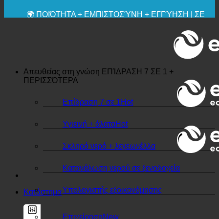
✚ ΙΑΤΡΙΚΆ ΡΗΤΆ ΣΥΝΙΣΤΏΜΕΝΗ
💧 ΑΠΟΘΗΚΕΥΣΗ. ΒΙΩΣΙΜΟ.
🌍 ΠΟΙΌΤΗΤΑ + ΕΜΠΙΣΤΟΣΎΝΗ + ΕΓΓΎΗΣΗ | ΣΕ
ΧΡΉΣΗ ΠΑΓΚΟΣΜΊΩΣ
Απευθείας στη γνώση
ΕΠΊΔΡΑΣΗ 7 ΣΕ 1 +
ΠΕΡΙΣΣΌΤΕΡΑ
Επίδραση 7 σε 1
Υγιεινή + άλατα
Σκληρό νερό + λεγεωνέλλα
Κατανάλωση νερού σε ξενοδοχεία
Υπολογιστής εξοικονόμησης
Κατάστημα