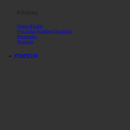
Κόσμος
Νότια Κορέα
Ηνωμένα Αραβικά Εμιράτα
Μπαχρέιν
Τουρκία
ΥΠΗΡΕΣΙΑ