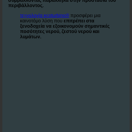
χρήση του νερού για τη μείωση του κόστους,
συμβάλλοντας παράλληλα στην προστασία του
περιβάλλοντος.
τεχνολογία ecoturbino®
προσφέρει μια
καινοτόμο λύση που
επιτρέπει στα
ξενοδοχεία να εξοικονομούν σημαντικές
ποσότητες νερού, ζεστού νερού και
λυμάτων.