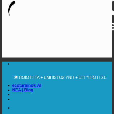
🔆 ΜΈΓΙΣΤΗ ΥΓΙΕΙΝΉ
✚ ΙΑΤΡΙΚΆ ΡΗΤΆ ΣΥΝΙΣΤΏΜΕΝΗ
💧 ΑΠΟΘΗΚΕΥΣΗ. ΒΙΩΣΙΜΟ.
🌍 ΠΟΙΌΤΗΤΑ + ΕΜΠΙΣΤΟΣΎΝΗ + ΕΓΓΎΗΣΗ | ΣΕ
ΧΡΉΣΗ ΠΑΓΚΟΣΜΊΩΣ
ecoturbino® AI
ΝΕΑ | Blog
🔆 ΜΈΓΙΣΤΗ ΥΓΙΕΙΝΉ