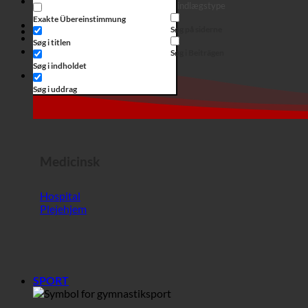
Medicinsk
Hospital
Plejehjem
SPORT