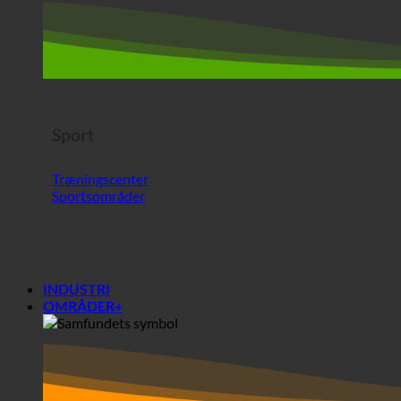
Sport
Træningscenter
Sportsområder
INDUSTRI
OMRÅDER+
Områder+
Samfund