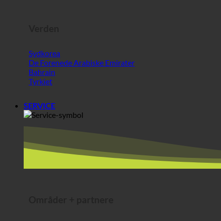
Bahrain
Tyrkiet
SERVICE
Områder + partnere
ecoturbino® Mellemøsten | for besøgende uden for EU
Bedste ost @AlpenSepp®
Bedste kød @AlpenWild
Sund livsstil @SFERICS®.
Shopworld @Webdeals