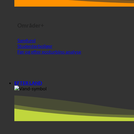
Studenterboliger
Før og efter ecoturbino analyse
EFTER LAND
Europa
Østrig
Kroatien
Tyskland
Irland