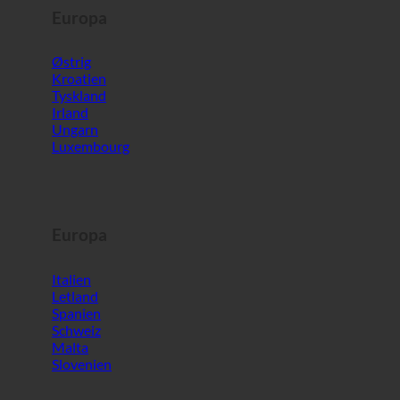
Ungarn
Luxembourg
Europa
Italien
Letland
Spanien
Schweiz
Malta
Slovenien
Verden
Sydkorea
De Forenede Arabiske Emirater