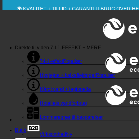
💧 BESPARELSE. BÆREDYGTIG.
🌍 KVALITET + TILLID + GARANTI | I BRUG OVER 
Direkte til viden
7-I-1-EFFEKT + MERE
7-i-1-effekt
Hygiejne + kalkaflejringer
Hårdt vand + legionella
Hotellets vandforbrug
Lommeregner til besparelser
Butik
Virksomhed