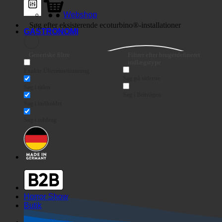
Webshop
GASTRONOMI
Generiske filtre
Filtrer efter brugerdefineret
indlægstype
Exakte Übereinstimmung
Søg på siderne
Søg i titlen
Søg i Beiträgen
Søg i indholdet
Søg i uddrag
Horror Show
Butik