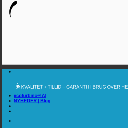
🔆 MAKSIMAL SANITÆR HYGIEJNE
✚ MEDICINSK UDTRYKKELIGT ANBEFALET
💧 BESPARELSE. BÆREDYGTIG.
🌍 KVALITET + TILLID + GARANTI | I BRUG OVER 
ecoturbino® AI
NYHEDER | Blog
🔆 MAKSIMAL SANITÆR HYGIEJNE
✚ MEDICINSK UDTRYKKELIGT ANBEFALET