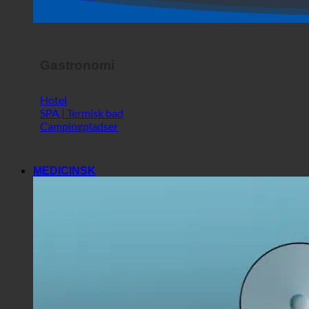
Butik
Horror Show
Gastronomi
Hotel
SPA | Termisk bad
Campingpladser
MEDICINSK