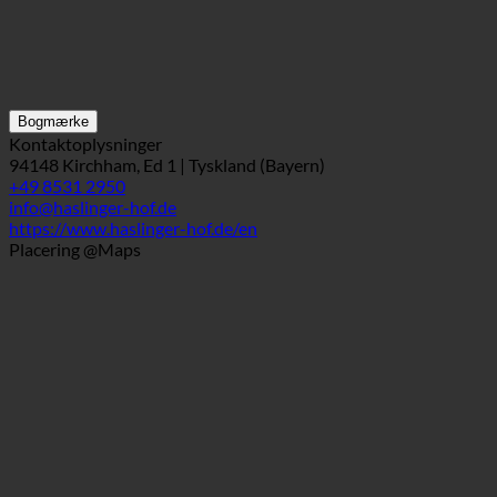
Bogmærke
Kontaktoplysninger
94148 Kirchham, Ed 1 | Tyskland (Bayern)
+49 8531 2950
info@haslinger-hof.de
https://www.haslinger-hof.de/en
Placering @Maps