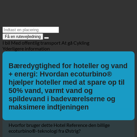
Få en rutevejledning
I bil
Med offentlig transport
At gå
Cykling
Yderligere information
Bæredygtighed for hoteller og vand
+ energi: Hvordan ecoturbino®
hjælper hoteller med at spare op til
50% vand, varmt vand og
spildevand i badeværelserne og
maksimere indtjeningen