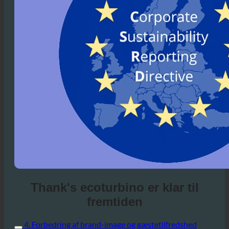
Thank's ecoturbino er klar til
fremtiden