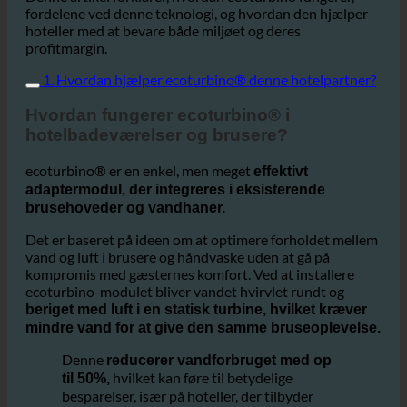
Denne artikel forklarer, hvordan ecoturbino fungerer,
fordelene ved denne teknologi, og hvordan den hjælper
hoteller med at bevare både miljøet og deres
profitmargin.
1. Hvordan hjælper ecoturbino® denne hotelpartner?
Hvordan fungerer ecoturbino® i
hotelbadeværelser og brusere?
ecoturbino® er en enkel, men meget
effektivt
adaptermodul, der integreres i eksisterende
brusehoveder og vandhaner.
Det er baseret på ideen om at optimere forholdet mellem
vand og luft i brusere og håndvaske uden at gå på
kompromis med gæsternes komfort. Ved at installere
ecoturbino-modulet bliver vandet hvirvlet rundt og
beriget med luft i en statisk turbine, hvilket kræver
mindre vand for at give den samme bruseoplevelse.
Denne
reducerer vandforbruget med op