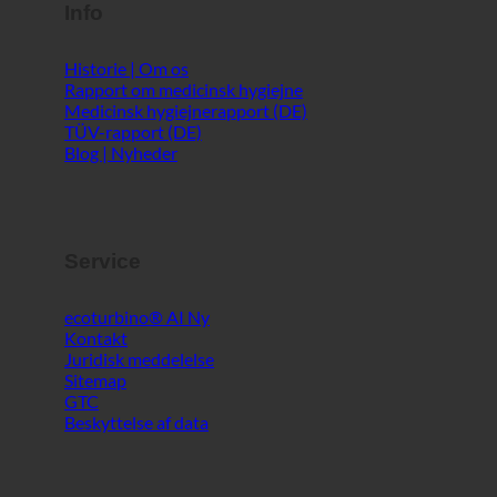
Info
Historie | Om os
Rapport om medicinsk hygiejne
Medicinsk hygiejnerapport (DE)
TÜV-rapport (DE)
Blog | Nyheder
Service
ecoturbino® AI
Kontakt
Juridisk meddelelse
Sitemap
GTC
Beskyttelse af data