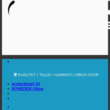
🔆 MAKSIMAL SANITÆR HYGIEJNE
✚ MEDICINSK UDTRYKKELIGT ANBEFALET
💧 BESPARELSE. BÆREDYGTIG.
🌍 KVALITET + TILLID + GARANTI | I BRUG OVER
HELE VERDEN
ecoturbino® AI
NYHEDER | Blog