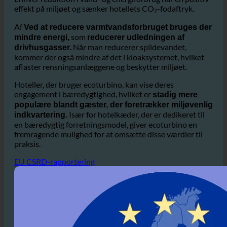
de største bidragsydere til
fra sektoren.
miljøpåvirkning
Enhver reduktion i vand- og energiforbrug har en positiv
effekt på miljøet og sænker hotellets CO₂-fodaftryk.
Af
Ved at reducere varmtvandsforbruget bruges der
som
mindre energi,
reducerer udledningen af
Når man reducerer spildevandet,
drivhusgasser.
kommer der også mindre af det i kloaksystemet, hvilket
aflaster rensningsanlæggene og beskytter miljøet.
Hoteller, der bruger ecoturbino, kan vise deres
engagement i bæredygtighed, hvilket er
stadig mere
populære blandt gæster, der foretrækker miljøvenlig
Især for hotelkæder, der er dedikeret til
indkvartering.
en bæredygtig forretningsmodel, giver ecoturbino en
fremragende mulighed for at omsætte disse værdier til
praksis.
EU CSRD-rapportering