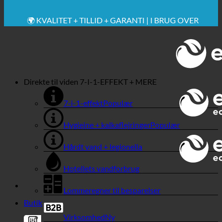
🔆 MAKSIMAL SANITÆR HYGIEJNE
✚ MEDICINSK UDTRYKKELIGT ANBEFALET
💧 BESPARELSE. BÆREDYGTIG.
🌍 KVALITET + TILLID + GARANTI | I BRUG OVER
HELE VERDEN
Direkte til viden
7-I-1-EFFEKT + MERE
7-i-1-effekt
Hygiejne + kalkaflejringer
Hårdt vand + legionella
Hotellets vandforbrug
Lommeregner til besparelser