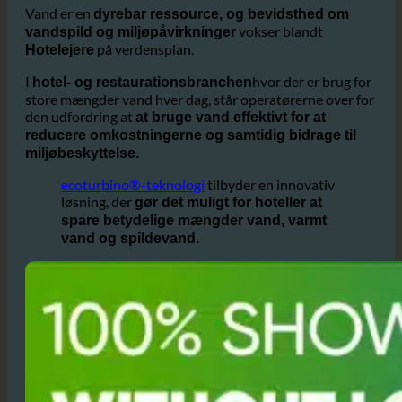
Hvorfor bruger dette Hotel Reference den billige
ecoturbino®-teknologi fra Østrig?
Vand er en
dyrebar ressource, og bevidsthed om
vokser blandt
vandspild og miljøpåvirkninger
på verdensplan.
Hotelejere
I
hvor der er brug for
hotel- og restaurationsbranchen
store mængder vand hver dag, står operatørerne over for
den udfordring at
at bruge vand effektivt for at
reducere omkostningerne og samtidig bidrage til
miljøbeskyttelse.
ecoturbino®-teknologi
tilbyder en innovativ
løsning, der
gør det muligt for hoteller at
spare betydelige mængder vand, varmt
vand og spildevand.