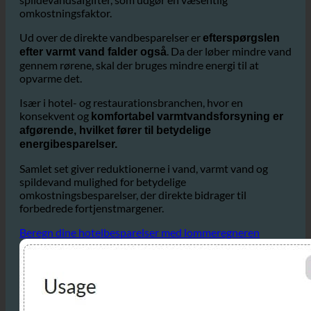
Det
især på større hoteller eller hotelkæder.
reducerer ikke kun vandregningen, men også de dyre
spildevandsafgifter, som udgør en væsentlig
omkostningsfaktor.
Ud over de direkte vandbesparelser er
efterspørgslen
. Da der løber mindre vand
efter varmt vand falder også
gennem rørene, skal der bruges mindre energi til at
opvarme det.
Især i hotel- og restaurationsbranchen, hvor en
konsekvent og
komfortabel varmtvandsforsyning er
afgørende, hvilket fører til betydelige
energibesparelser.
Samlet set giver reduktionerne i vand, varmt vand og
spildevand mulighed for betydelige
omkostningsbesparelser, der direkte bidrager til
forbedrede fortjenstmargener.
Beregn dine hotelbesparelser med lommeregneren