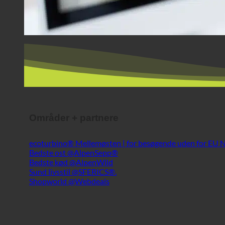
Områder + partnere
ecoturbino® Mellemøsten | for besøgende uden for EU
Bedste ost @AlpenSepp®
Bedste kød @AlpenWild
Sund livsstil @SFERICS®.
Shopworld @Webdeals