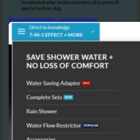
hvilket kan føre til betydelige
til 50%,
besparelser, især på hoteller, der tilbyder
hundredvis eller endda tusindvis af brusere til
gæsterne hver dag.
Besøg onlinebutikken + opdag funktioner