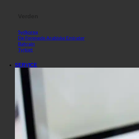
Verden
Sydkorea
De Forenede Arabiske Emirater
Bahrain
Tyrkiet
SERVICE