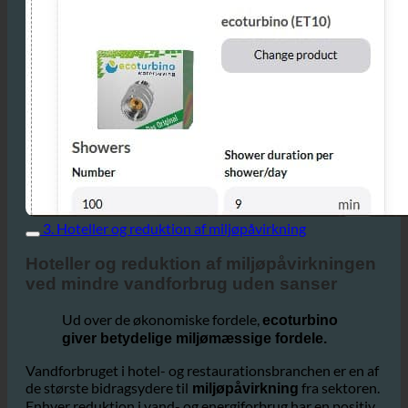
3. Hoteller og reduktion af miljøpåvirkning
Hoteller og reduktion af miljøpåvirkningen
ved mindre vandforbrug uden sanser
Ud over de økonomiske fordele,
ecoturbino
giver betydelige miljømæssige fordele.
Vandforbruget i hotel- og restaurationsbranchen er en af