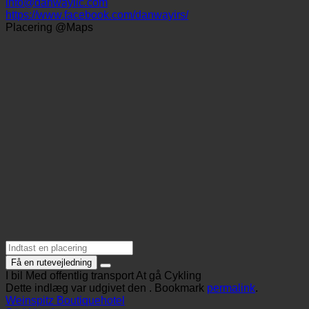
+97143473700
info@danwayllc.com
https://www.facebook.com/danwayirs/
Placering @Maps
Få en rutevejledning
I bil
Med offentlig transport
At gå
Cykling
Dette indlæg var udgivet den . Bookmark
permalink
.