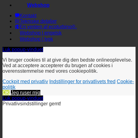
Webshop
Kontakt
Tekniske detaljer
En verden af ecoturbino®.
Webshop | engelsk
Webshop | tysk
Luk popup-vinduet
Vi bruger cookies til at give dig den bedste onlineoplevelse.
Ved at acceptere accepterer du brugen af cookies i
overensstemmelse med vores cookiepolitik.
Cockpit med privatliv
Indstillinger for privatlivets fred
Cookie-
politik
OK
Jeg ruser mig
Luk popup-vinduet
Privatlivsindstillinger gemt!