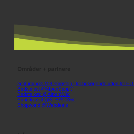
Områder + partnere
ecoturbino® Mellemøsten | for besøgende uden for E
Bedste ost @AlpenSepp®
Bedste kød @AlpenWild
Sund livsstil @SFERICS®.
Shopworld @Webdeals