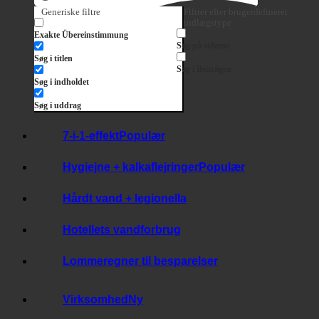
Søg
Generiske filtre
Filtrer efter brugerdefineret
indlægstype
Exakte Übereinstimmung
Søg på siderne
Søg i titlen
Søg i Beiträgen
Søg i indholdet
Søg i uddrag
7-i-1-effekt
Hygiejne + kalkaflejringer
Hårdt vand + legionella
Hotellets vandforbrug
Lommeregner til besparelser
Virksomhed