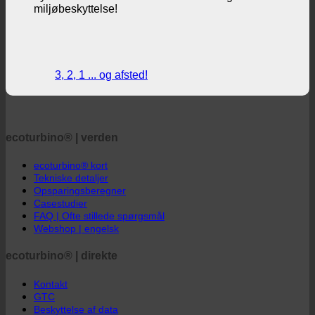
40% lavere omkostninger til brusebad, mens du
nyder brusebadet fuldt ud + aktivt bidrag til
miljøbeskyttelse!
3, 2, 1 ... og afsted!
ecoturbino® | verden
ecoturbino® kort
Tekniske detaljer
Opsparingsberegner
Casestudier
FAQ | Ofte stillede spørgsmål
Webshop | engelsk
ecoturbino® | direkte
Kontakt
GTC