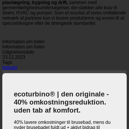
levere komplet designet
løsninger, der omfatter alle krav til
planlægning, bygning og drift,
sammen med
gennemførlighedsundersøgelser, der dækker alle krav til
strøm, HVAC og pumper. Som et resultat af vores omfattende
netværk af partnere kan vi levere produkterne og evnen til at
specialdesigne efter de strengeste standarder.
Information om listen
Information om listen
Udgivelsesdato
23.12.2023
Tags
Industri
ecoturbino® | den originale -
40% omkostningsreduktion.
uden tab af komfort.