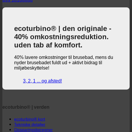
© 2026 ecoturbino® | Ing. Werner Krenek | ØSTRIG |
+43
699 18180000
ecoturbino® | den originale -
40% omkostningsreduktion.
uden tab af komfort.
40% lavere omkostninger til brusebad, mens du
nyder brusebadet fuldt ud + aktivt bidrag til
miljøbeskyttelse!
3, 2, 1 ... og afsted!
ecoturbino® | verden
ecoturbino® kort
Tekniske detaljer