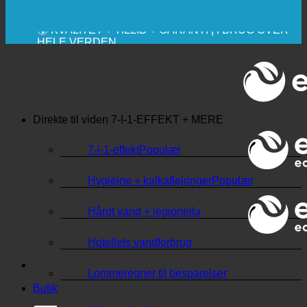
🔆 MAKSIMAL SANITÆR HYGIEJNE
✚ MEDICINSK UDTRYKKELIGT ANBEFALET
💧 BESPARELSE. BÆREDYGTIG.
🌍 KVALITET + TILLID + GARANTI | I BRUG OVER
HELE VERDEN
Direkte til viden
7-I-1-EFFEKT + MERE
7-i-1-effekt
Hygiejne + kalkaflejringer
Hårdt vand + legionella
Hotellets vandforbrug
Lommeregner til besparelser
Butik