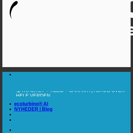
🔆 MAKSIMAL SANITÆR HYGIEJNE
✚ MEDICINSK UDTRYKKELIGT ANBEFALET
💧 BESPARELSE. BÆREDYGTIG.
🌍 KVALITET + TILLID + GARANTI | I BRUG OVER
HELE VERDEN
ecoturbino® AI
NYHEDER | Blog