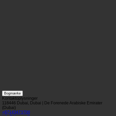
Bogmærke
Kontaktoplysninger
118446 Dubai, Dubai | De Forenede Arabiske Emirater
(Dubai)