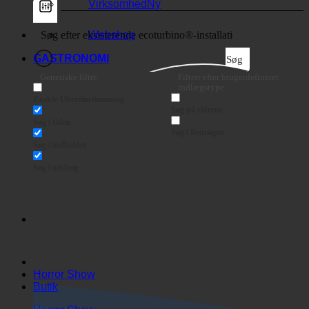
Virksomhed
Webshop
GASTRONOMI
Søg
Generiske filtre
Filtrer efter brugerdefineret
indlægstype
Exakte Übereinstimmung
Søg på siderne
Søg i titlen
Søg i Beiträgen
Søg i indholdet
Søg i uddrag
Horror Show
Butik