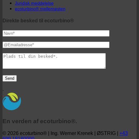
Beskyttelse af data
Juridisk meddelelse
ecoturbino® mellemøsten
Direkte besked til ecoturbino®
.
En verden af ecoturbino®.