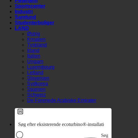
Medicinsk
Plejehjem
Sportscenter
Industri
Samfund
Studenterboliger
LAND
Østrig
Kroatien
Tyskland
Irland
Italien
Ungarn
Luxembourg
Letland
Slovenien
Sydkorea
Spanien
Schweiz
De Forenede Arabiske Emirater