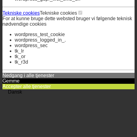
wordpress_gdpr_first_time
wordpress_gdpr_first_time_url
Tekniske cookies
Tekniske cookies
For at kunne bruge dette websted bruger vi følgende teknisk
nødvendige cookies
wordpress_test_cookie
wordpress_logged_in_.
wordpress_sec
tk_lr
tk_or
tk_r3d
Nedgang i alle tjenester
Gemme
Accepter alle tjenester
Dansk