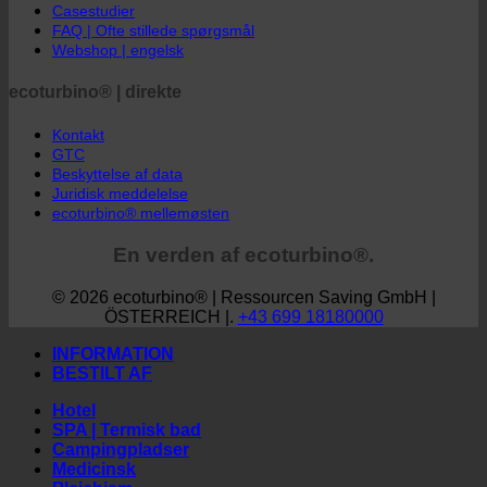
Opsparingsberegner
Casestudier
FAQ | Ofte stillede spørgsmål
Webshop | engelsk
ecoturbino® | direkte
Kontakt
GTC
Beskyttelse af data
Juridisk meddelelse
ecoturbino® mellemøsten
En verden af ecoturbino®.
© 2026 ecoturbino® | Ressourcen Saving GmbH |
ÖSTERREICH |.
+43 699 18180000
INFORMATION
BESTILT AF
Hotel
SPA | Termisk bad
Campingpladser