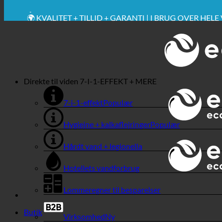
💧 BESPARELSE. BÆREDYGTIG.
🌍 KVALITET + TILLID + GARANTI | I BRUG OVER HEL
Direkte til viden
7-I-1-EFFEKT + MERE
7-i-1-effekt
Hygiejne + kalkaflejringer
Hårdt vand + legionella
Hotellets vandforbrug
Lommeregner til besparelser
Butik
Virksomhed