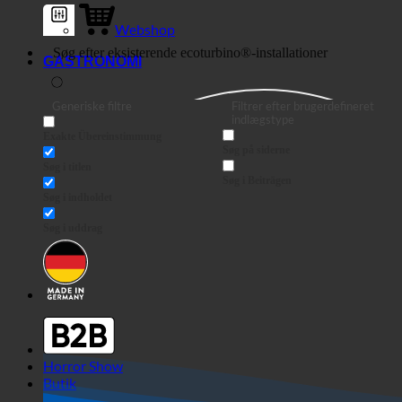
Webshop
GASTRONOMI
Generiske filtre
Filtrer efter brugerdefineret
indlægstype
Exakte Übereinstimmung
Søg på siderne
Søg i titlen
Søg i Beiträgen
Søg i indholdet
Søg i uddrag
Horror Show
Butik