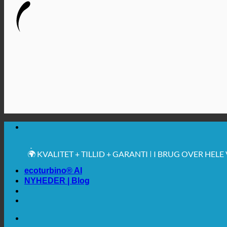
🔆 MAKSIMAL SANITÆR HYGIEJNE
✚ MEDICINSK UDTRYKKELIGT ANBEFALET
💧 BESPARELSE. BÆREDYGTIG.
🌍 KVALITET + TILLID + GARANTI | I BRUG OVER HEL
ecoturbino® AI
NYHEDER | Blog
🔆 MAKSIMAL SANITÆR HYGIEJNE
✚ MEDICINSK UDTRYKKELIGT ANBEFALET